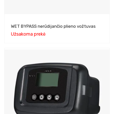
WET BYPASS nerūdijančio plieno vožtuvas
Užsakoma prekė