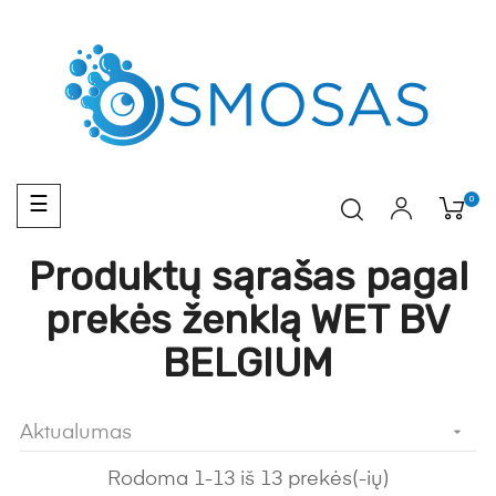
Toggle
0
☰
navigation
Produktų sąrašas pagal
prekės ženklą WET BV
BELGIUM
Aktualumas

Rodoma 1-13 iš 13 prekės(-ių)