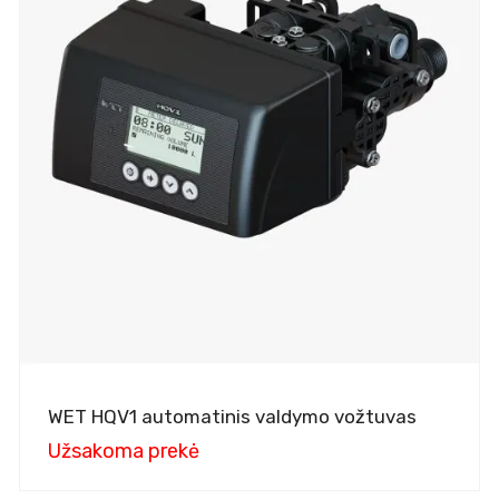
WET HQV1 automatinis valdymo vožtuvas
Užsakoma prekė