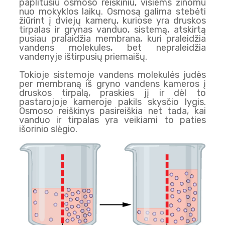
paplitusiu osmoso reiškiniu, visiems žinomu
nuo mokyklos laikų. Osmosą galima stebėti
žiūrint į dviejų kamerų, kuriose yra druskos
tirpalas ir grynas vanduo, sistemą, atskirtą
pusiau pralaidžia membrana, kuri praleidžia
vandens molekules, bet nepraleidžia
vandenyje ištirpusių priemaišų.
Tokioje sistemoje vandens molekulės judės
per membraną iš gryno vandens kameros į
druskos tirpalą, praskies jį ir dėl to
pastarojoje kameroje pakils skysčio lygis.
Osmoso reiškinys pasireiškia net tada, kai
vanduo ir tirpalas yra veikiami to paties
išorinio slėgio.