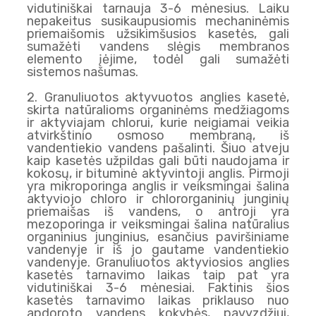
vidutiniškai tarnauja 3-6 mėnesius. Laiku
nepakeitus susikaupusiomis mechaninėmis
priemaišomis užsikimšusios kasetės, gali
sumažėti vandens slėgis membranos
elemento įėjime, todėl gali sumažėti
sistemos našumas.
2. Granuliuotos aktyvuotos anglies kasetė,
skirta natūralioms organinėms medžiagoms
ir aktyviajam chlorui, kurie neigiamai veikia
atvirkštinio osmoso membraną, iš
vandentiekio vandens pašalinti. Šiuo atveju
kaip kasetės užpildas gali būti naudojama ir
kokosų, ir bituminė aktyvintoji anglis. Pirmoji
yra mikroporinga anglis ir veiksmingai šalina
aktyviojo chloro ir chlororganinių junginių
priemaišas iš vandens, o antroji yra
mezoporinga ir veiksmingai šalina natūralius
organinius junginius, esančius paviršiniame
vandenyje ir iš jo gautame vandentiekio
vandenyje. Granuliuotos aktyviosios anglies
kasetės tarnavimo laikas taip pat yra
vidutiniškai 3-6 mėnesiai. Faktinis šios
kasetės tarnavimo laikas priklauso nuo
apdoroto vandens kokybės, pavyzdžiui,