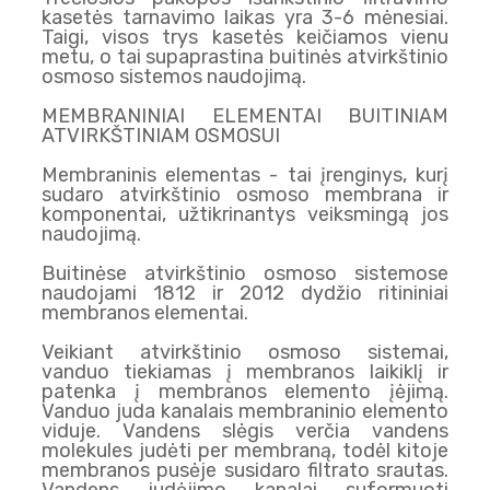
kasetės tarnavimo laikas yra 3-6 mėnesiai.
Taigi, visos trys kasetės keičiamos vienu
metu, o tai supaprastina buitinės atvirkštinio
osmoso sistemos naudojimą.
MEMBRANINIAI ELEMENTAI BUITINIAM
ATVIRKŠTINIAM OSMOSUI
Membraninis elementas - tai įrenginys, kurį
sudaro atvirkštinio osmoso membrana ir
komponentai, užtikrinantys veiksmingą jos
naudojimą.
Buitinėse atvirkštinio osmoso sistemose
naudojami 1812 ir 2012 dydžio ritininiai
membranos elementai.
Veikiant atvirkštinio osmoso sistemai,
vanduo tiekiamas į membranos laikiklį ir
patenka į membranos elemento įėjimą.
Vanduo juda kanalais membraninio elemento
viduje. Vandens slėgis verčia vandens
molekules judėti per membraną, todėl kitoje
membranos pusėje susidaro filtrato srautas.
Vandens judėjimo kanalai suformuoti