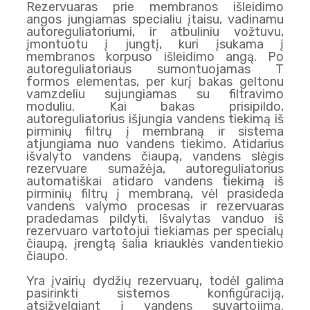
Rezervuaras prie membranos išleidimo
angos jungiamas specialiu įtaisu, vadinamu
autoreguliatoriumi, ir atbuliniu vožtuvu,
įmontuotu į jungtį, kuri įsukama į
membranos korpuso išleidimo angą. Po
autoreguliatoriaus sumontuojamas T
formos elementas, per kurį bakas geltonu
vamzdeliu sujungiamas su filtravimo
moduliu. Kai bakas prisipildo,
autoreguliatorius išjungia vandens tiekimą iš
pirminių filtrų į membraną ir sistema
atjungiama nuo vandens tiekimo. Atidarius
išvalyto vandens čiaupą, vandens slėgis
rezervuare sumažėja, autoreguliatorius
automatiškai atidaro vandens tiekimą iš
pirminių filtrų į membraną, vėl prasideda
vandens valymo procesas ir rezervuaras
pradedamas pildyti. Išvalytas vanduo iš
rezervuaro vartotojui tiekiamas per specialų
čiaupą, įrengtą šalia kriauklės vandentiekio
čiaupo.
Yra įvairių dydžių rezervuarų, todėl galima
pasirinkti sistemos konfigūraciją,
atsižvelgiant į vandens suvartojimą.