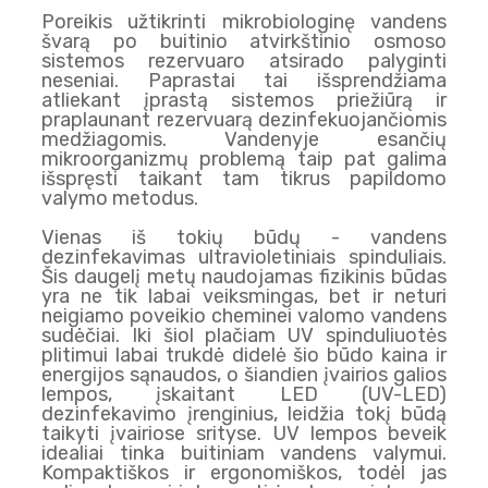
Poreikis užtikrinti mikrobiologinę vandens
švarą po buitinio atvirkštinio osmoso
sistemos rezervuaro atsirado palyginti
neseniai. Paprastai tai išsprendžiama
atliekant įprastą sistemos priežiūrą ir
praplaunant rezervuarą dezinfekuojančiomis
medžiagomis. Vandenyje esančių
mikroorganizmų problemą taip pat galima
išspręsti taikant tam tikrus papildomo
valymo metodus.
Vienas iš tokių būdų - vandens
dezinfekavimas ultravioletiniais spinduliais.
Šis daugelį metų naudojamas fizikinis būdas
yra ne tik labai veiksmingas, bet ir neturi
neigiamo poveikio cheminei valomo vandens
sudėčiai. Iki šiol plačiam UV spinduliuotės
plitimui labai trukdė didelė šio būdo kaina ir
energijos sąnaudos, o šiandien įvairios galios
lempos, įskaitant LED (UV-LED)
dezinfekavimo įrenginius, leidžia tokį būdą
taikyti įvairiose srityse. UV lempos beveik
idealiai tinka buitiniam vandens valymui.
Kompaktiškos ir ergonomiškos, todėl jas