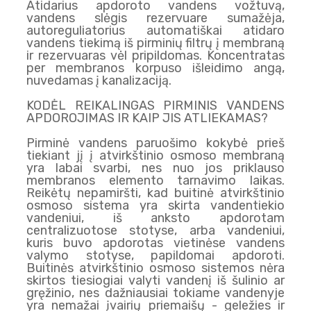
Atidarius apdoroto vandens vožtuvą,
vandens slėgis rezervuare sumažėja,
autoreguliatorius automatiškai atidaro
vandens tiekimą iš pirminių filtrų į membraną
ir rezervuaras vėl pripildomas. Koncentratas
per membranos korpuso išleidimo angą,
nuvedamas į kanalizaciją.
KODĖL REIKALINGAS PIRMINIS VANDENS
APDOROJIMAS IR KAIP JIS ATLIEKAMAS?
Pirminė vandens paruošimo kokybė prieš
tiekiant jį į atvirkštinio osmoso membraną
yra labai svarbi, nes nuo jos priklauso
membranos elemento tarnavimo laikas.
Reikėtų nepamiršti, kad buitinė atvirkštinio
osmoso sistema yra skirta vandentiekio
vandeniui, iš anksto apdorotam
centralizuotose stotyse, arba vandeniui,
kuris buvo apdorotas vietinėse vandens
valymo stotyse, papildomai apdoroti.
Buitinės atvirkštinio osmoso sistemos nėra
skirtos tiesiogiai valyti vandenį iš šulinio ar
gręžinio, nes dažniausiai tokiame vandenyje
yra nemažai įvairių priemaišų - geležies ir