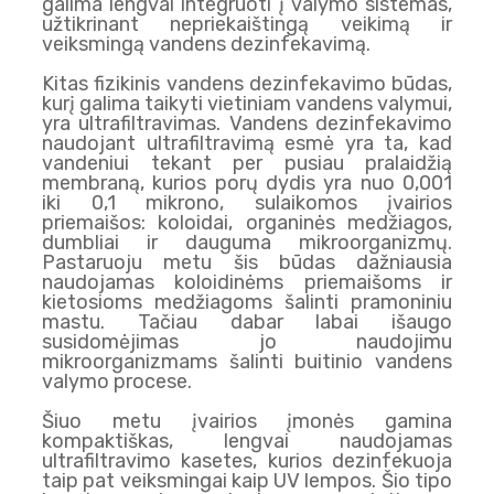
galima lengvai integruoti į valymo sistemas,
užtikrinant nepriekaištingą veikimą ir
veiksmingą vandens dezinfekavimą.
Kitas fizikinis vandens dezinfekavimo būdas,
kurį galima taikyti vietiniam vandens valymui,
yra ultrafiltravimas. Vandens dezinfekavimo
naudojant ultrafiltravimą esmė yra ta, kad
vandeniui tekant per pusiau pralaidžią
membraną, kurios porų dydis yra nuo 0,001
iki 0,1 mikrono, sulaikomos įvairios
priemaišos: koloidai, organinės medžiagos,
dumbliai ir dauguma mikroorganizmų.
Pastaruoju metu šis būdas dažniausia
naudojamas koloidinėms priemaišoms ir
kietosioms medžiagoms šalinti pramoniniu
mastu. Tačiau dabar labai išaugo
susidomėjimas jo naudojimu
mikroorganizmams šalinti buitinio vandens
valymo procese.
Šiuo metu įvairios įmonės gamina
kompaktiškas, lengvai naudojamas
ultrafiltravimo kasetes, kurios dezinfekuoja
taip pat veiksmingai kaip UV lempos. Šio tipo