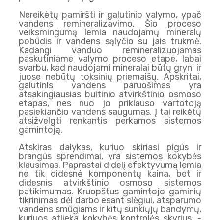
Nereikėtų pamiršti ir galutinio valymo, ypač
vandens remineralizavimo. Šio proceso
veiksmingumą lemia naudojamų mineralų
pobūdis ir vandens sąlyčio su jais trukmė.
Kadangi vanduo remineralizuojamas
paskutiniame valymo proceso etape, labai
svarbu, kad naudojami mineralai būtų gryni ir
juose nebūtų toksinių priemaišų. Apskritai,
galutinis vandens paruošimas yra
atsakingiausias buitinio atvirkštinio osmoso
etapas, nes nuo jo priklauso vartotoją
pasiekiančio vandens saugumas. Į tai reikėtų
atsižvelgti renkantis perkamos sistemos
gamintoją.
Atskiras dalykas, kuriuo skiriasi pigūs ir
brangūs sprendimai, yra sistemos kokybės
klausimas. Paprastai didelį efektyvumą lemia
ne tik didesnė komponentų kaina, bet ir
didesnis atvirkštinio osmoso sistemos
patikimumas. Kruopštus gamintojo gaminių
tikrinimas dėl darbo esant slėgiui, atsparumo
vandens smūgiams ir kitų sunkiųjų bandymų,
kuriuos atlieka kokybės kontrolės skyrius, -