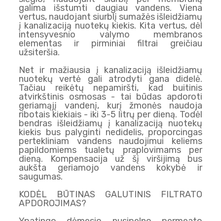
galima išstumti daugiau vandens. Viena
vertus, naudojant siurblį sumažės išleidžiamų
į kanalizaciją nuotekų kiekis. Kita vertus, dėl
intensyvesnio valymo membranos
elementas ir pirminiai filtrai greičiau
užsiteršia.
Net ir mažiausia į kanalizaciją išleidžiamų
nuotekų vertė gali atrodyti gana didelė.
Tačiau reikėtų nepamiršti, kad buitinis
atvirkštinis osmosas - tai būdas apdoroti
geriamąjį vandenį, kurį žmonės naudoja
ribotais kiekiais - iki 3-5 litrų per dieną. Todėl
bendras išleidžiamų į kanalizaciją nuotekų
kiekis bus palyginti nedidelis, proporcingas
pertekliniam vandens naudojimui keliems
papildomiems tualetų praplovimams per
dieną. Kompensacija už šį viršijimą bus
aukšta geriamojo vandens kokybė ir
saugumas.
KODĖL BŪTINAS GALUTINIS FILTRATO
APDOROJIMAS?
Ypatingo dėmesio nusipelno permeato