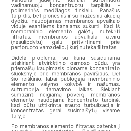
vadinamuoju koncentruotu tarpikliu -
polimerinės medžiagos tinkleliu. Panašus
tarpiklis, bet plonesnis ir su mažesniu akučių
dydžiu, naudojamas membranos apvalkalo
viduje esantiems kanalams sukurti. Kad iš
membraninio elemento galėtų nutekėti
filtratas, membranos apvalkalai atviru
(nesulipdytu) galu pritvirtinami prie
perforuoto vamzdelio, į kurį nuteka filtratas.
Didelė problema, su kuria susiduriama
atskiriant atvirkštinio osmoso būdu, yra
priemaišų kaupimasis ploname koncentrato
sluoksnyje prie membranos paviršiaus. Dėl
šio reiškinio, labai pablogėja membraninio
elemento valymo kokybė ir našumas,
sutrumpėja tarnavimo laikas. Siekiant
sumažinti neigiamą poveikį, membranos
elemente naudojama koncentrato tarpinė,
kad būtų užtikrinta srauto turbulizacija ir
koncentratas gerai susimaišytų visame
tūryje.
Po membranos elemento filtratas patenka į