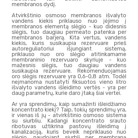
membranos dydį.
Atvirkštinio osmoso membranos išvalyto
vandens kiekis priklauso nuo įėjimo į
membranos elementą slėgio - kuo didesnis
slėgis, tuo daugiau permeato patenka per
membranos barjerą. Kita vertus, vandens
kiekis, kuris susikaupia rezervuare prieš
autoreguliatoriui išjungiant sistemą,
priklauso nuo oro slėgio atitinkamame
membraninio rezervuaro skyriuje - kuo
mažesnis slėgis, tuo daugiau vandens
susikaupia rezervuare. Rekomenduojamas
oro slėgis rezervuare yra 0,6-0,8 atm. Todėl
neįmanoma nustatyti fiksuotos vieno litro
išvalyto vandens išleidimo vertės - yra per
daug parametrų, kurie daro įtaką šiai vertei.
Ar yra sprendimų, kaip sumažinti išleidžiamo
koncentrato kiekį? Taip, tokių sprendimų yra,
ir vienas iš jų - atvirkštinio osmoso sistema
su siurbliu. Kadangi koncentrato srauto
ribotuvas užtikrina pastovų išleidimą į
kanalizaciją, kuris beveik nepriklauso nuo
slėgio, naudojant siurblį per membraną