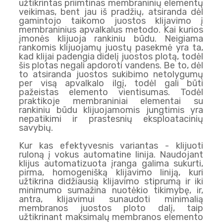
užtikrintas priimtinas membraninių elementų
veikimas, bent jau iš pradžių, atsiranda dėl
gamintojo taikomo juostos klijavimo į
membraninius apvalkalus metodo. Kai kurios
įmonės klijuoja rankiniu būdu. Neigiama
rankomis klijuojamų juostų pasekmė yra ta,
kad klijai padengia didelį juostos plotą, todėl
šis plotas negali apdoroti vandens. Be to, dėl
to atsiranda juostos sukibimo netolygumų
per visą apvalkalo ilgį, todėl gali būti
pažeistas elemento vientisumas. Todėl
praktikoje membraniniai elementai su
rankiniu būdu klijuojamomis jungtimis yra
nepatikimi ir prastesnių eksploatacinių
savybių.
Kur kas efektyvesnis variantas - klijuoti
ruloną į vokus automatine linija. Naudojant
klijus automatizuota įranga galima sukurti,
pirma, homogenišką klijavimo liniją, kuri
užtikrina didžiausią klijavimo stiprumą ir iki
minimumo sumažina nuotėkio tikimybę, ir,
antra, klijavimui sunaudoti minimalią
membranos juostos ploto dalį, taip
užtikrinant maksimalų membranos elemento