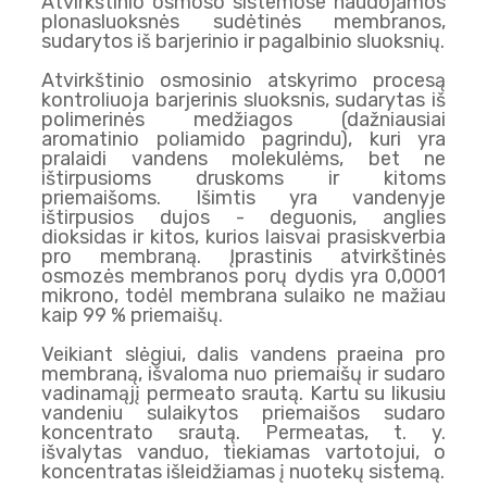
Atvirkštinio osmoso sistemose naudojamos
plonasluoksnės sudėtinės membranos,
sudarytos iš barjerinio ir pagalbinio sluoksnių.
Atvirkštinio osmosinio atskyrimo procesą
kontroliuoja barjerinis sluoksnis, sudarytas iš
polimerinės medžiagos (dažniausiai
aromatinio poliamido pagrindu), kuri yra
pralaidi vandens molekulėms, bet ne
ištirpusioms druskoms ir kitoms
priemaišoms. Išimtis yra vandenyje
ištirpusios dujos - deguonis, anglies
dioksidas ir kitos, kurios laisvai prasiskverbia
pro membraną. Įprastinis atvirkštinės
osmozės membranos porų dydis yra 0,0001
mikrono, todėl membrana sulaiko ne mažiau
kaip 99 % priemaišų.
Veikiant slėgiui, dalis vandens praeina pro
membraną, išvaloma nuo priemaišų ir sudaro
vadinamąjį permeato srautą. Kartu su likusiu
vandeniu sulaikytos priemaišos sudaro
koncentrato srautą. Permeatas, t. y.
išvalytas vanduo, tiekiamas vartotojui, o
koncentratas išleidžiamas į nuotekų sistemą.