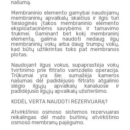
našumą.
Membraninio elemento gamybai naudojamų
membraninių apvalkalų skaičius ir ilgis turi
tiesioginės įtakos membraninio elemento
eksploatacinėms savybėms ir tarnavimo
trukmei. Gaminant bet kokį membraninį
elementą, galima naudoti nedaug ilgų
membraninių vokų arba daug trumpų vokų,
kad būtų užtikrintas toks pat membranos
plotas.
Naudojant ilgus vokus, supaprastėja vokų
tvirtinimo prie filtrato vamzdelio operacija.
Trūkumai yra šie: sumažėja kameros
našumas dėl padidėjusio filtrato atgalinio
slėgio ilgųjų apvalkalų kanaluose ir
padidėjusio ilgųjų apvalkalų užsiteršimo.
KODĖL VERTA NAUDOTI REZERVUARĄ?
Atvirkštinio osmoso sistemos rezervuaras
reikalingas dėl mažo buitinių atvirkštinio
osmoso membranų pajėgumo.