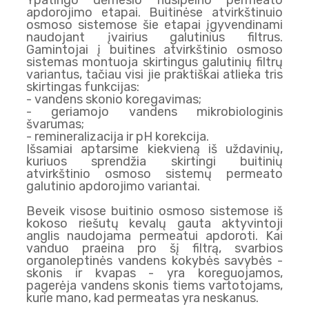
apdorojimo etapai. Buitinėse atvirkštinuio
osmoso sistemose šie etapai įgyvendinami
naudojant įvairius galutinius filtrus.
Gamintojai į buitines atvirkštinio osmoso
sistemas montuoja skirtingus galutinių filtrų
variantus, tačiau visi jie praktiškai atlieka tris
skirtingas funkcijas:
- vandens skonio koregavimas;
- geriamojo vandens mikrobiologinis
švarumas;
- remineralizacija ir pH korekcija.
Išsamiai aptarsime kiekvieną iš uždavinių,
kuriuos sprendžia skirtingi buitinių
atvirkštinio osmoso sistemų permeato
galutinio apdorojimo variantai.
Beveik visose buitinio osmoso sistemose iš
kokoso riešutų kevalų gauta aktyvintoji
anglis naudojama permeatui apdoroti. Kai
vanduo praeina pro šį filtrą, svarbios
organoleptinės vandens kokybės savybės -
skonis ir kvapas - yra koreguojamos,
pagerėja vandens skonis tiems vartotojams,
kurie mano, kad permeatas yra neskanus.