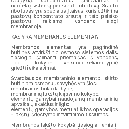
saugyklą. Koncentratas išleidžiamas į
nuotekų sistemą per srauto ribotuvą. Srauto
ribotuvas yra specialus įtaisas, kuris užtikrina
pastovų koncentrato srautą ir taip palaiko
pastovų reikiamą vandens slėgį
membranoje.
KAS YRA MEMBRANOS ELEMENTAI?
Membranos elementas yra pagrindinė
buitinės atvirkštinio osmoso sistemos dalis,
tiesiogiai šalinanti priemaišas iš vandens,
todėl jo kokybei ir veikimui keliami ypač
griežti reikalavimai.
Svarbiausios membraninio elemento, skirto
buitiniam osmosui, savybės yra šios:
membranos tinklo kokybė;
membraninių lakštų klijavimo kokybė;
elementų gamybai naudojamų membraninių
apvalkalų skaičius ir ilgis;
elementų gamybos metu atliktos operacijos
- lakštų išdėstymo ir tvirtinimo tikslumas.
Membranos lakšto kokybė tiesiogiai lemia ir