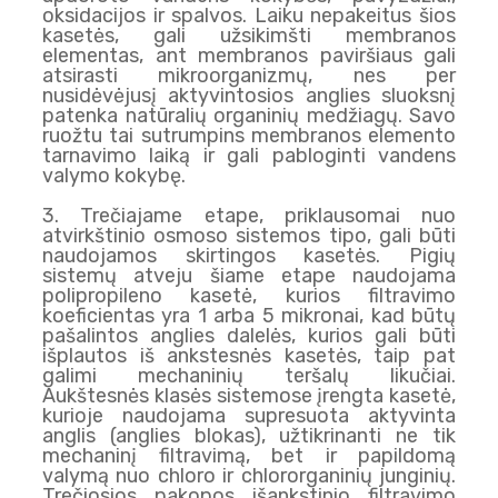
oksidacijos ir spalvos. Laiku nepakeitus šios
kasetės, gali užsikimšti membranos
elementas, ant membranos paviršiaus gali
atsirasti mikroorganizmų, nes per
nusidėvėjusį aktyvintosios anglies sluoksnį
patenka natūralių organinių medžiagų. Savo
ruožtu tai sutrumpins membranos elemento
tarnavimo laiką ir gali pabloginti vandens
valymo kokybę.
3. Trečiajame etape, priklausomai nuo
atvirkštinio osmoso sistemos tipo, gali būti
naudojamos skirtingos kasetės. Pigių
sistemų atveju šiame etape naudojama
polipropileno kasetė, kurios filtravimo
koeficientas yra 1 arba 5 mikronai, kad būtų
pašalintos anglies dalelės, kurios gali būti
išplautos iš ankstesnės kasetės, taip pat
galimi mechaninių teršalų likučiai.
Aukštesnės klasės sistemose įrengta kasetė,
kurioje naudojama supresuota aktyvinta
anglis (anglies blokas), užtikrinanti ne tik
mechaninį filtravimą, bet ir papildomą
valymą nuo chloro ir chlororganinių junginių.
Trečiosios pakopos išankstinio filtravimo