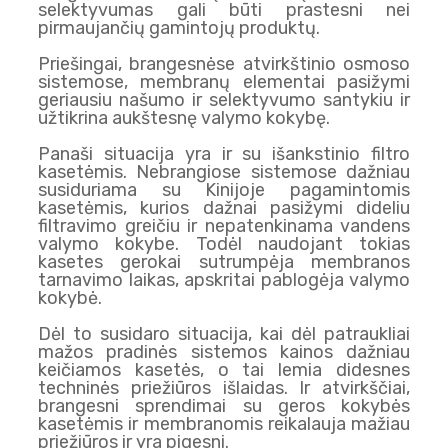
selektyvumas gali būti prastesni nei
pirmaujančių gamintojų produktų.
Priešingai, brangesnėse atvirkštinio osmoso
sistemose, membranų elementai pasižymi
geriausiu našumo ir selektyvumo santykiu ir
užtikrina aukštesnę valymo kokybę.
Panaši situacija yra ir su išankstinio filtro
kasetėmis. Nebrangiose sistemose dažniau
susiduriama su Kinijoje pagamintomis
kasetėmis, kurios dažnai pasižymi dideliu
filtravimo greičiu ir nepatenkinama vandens
valymo kokybe. Todėl naudojant tokias
kasetes gerokai sutrumpėja membranos
tarnavimo laikas, apskritai pablogėja valymo
kokybė.
Dėl to susidaro situacija, kai dėl patraukliai
mažos pradinės sistemos kainos dažniau
keičiamos kasetės, o tai lemia didesnes
techninės priežiūros išlaidas. Ir atvirkščiai,
brangesni sprendimai su geros kokybės
kasetėmis ir membranomis reikalauja mažiau
priežiūros ir yra pigesni.