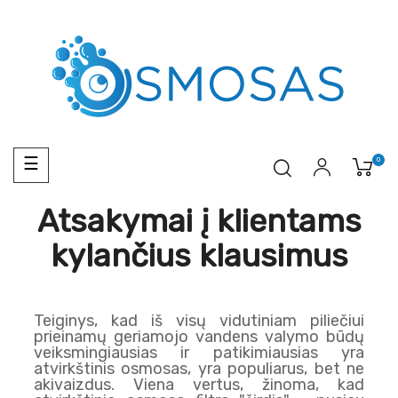
Toggle
0
☰
navigation
Atsakymai į klientams
kylančius klausimus
Teiginys, kad iš visų vidutiniam piliečiui
prieinamų geriamojo vandens valymo būdų
veiksmingiausias ir patikimiausias yra
atvirkštinis osmosas, yra populiarus, bet ne
akivaizdus. Viena vertus, žinoma, kad