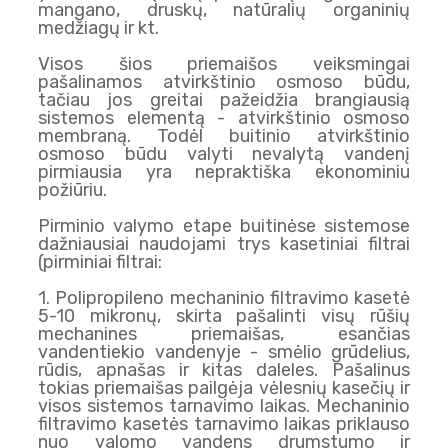
mangano, druskų, natūralių organinių
medžiagų ir kt.
Visos šios priemaišos veiksmingai
pašalinamos atvirkštinio osmoso būdu,
tačiau jos greitai pažeidžia brangiausią
sistemos elementą - atvirkštinio osmoso
membraną. Todėl buitinio atvirkštinio
osmoso būdu valyti nevalytą vandenį
pirmiausia yra nepraktiška ekonominiu
požiūriu.
Pirminio valymo etape buitinėse sistemose
dažniausiai naudojami trys kasetiniai filtrai
(pirminiai filtrai:
1. Polipropileno mechaninio filtravimo kasetė
5-10 mikronų, skirta pašalinti visų rūšių
mechanines priemaišas, esančias
vandentiekio vandenyje - smėlio grūdelius,
rūdis, apnašas ir kitas daleles. Pašalinus
tokias priemaišas pailgėja vėlesnių kasečių ir
visos sistemos tarnavimo laikas. Mechaninio
filtravimo kasetės tarnavimo laikas priklauso
nuo valomo vandens drumstumo ir