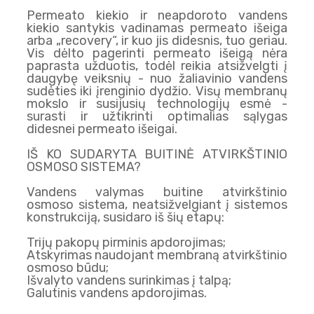
Permeato kiekio ir neapdoroto vandens
kiekio santykis vadinamas permeato išeiga
arba „recovery“, ir kuo jis didesnis, tuo geriau.
Vis dėlto pagerinti permeato išeigą nėra
paprasta užduotis, todėl reikia atsižvelgti į
daugybę veiksnių - nuo žaliavinio vandens
sudėties iki įrenginio dydžio. Visų membranų
mokslo ir susijusių technologijų esmė -
surasti ir užtikrinti optimalias sąlygas
didesnei permeato išeigai.
IŠ KO SUDARYTA BUITINĖ ATVIRKŠTINIO
OSMOSO SISTEMA?
Vandens valymas buitine atvirkštinio
osmoso sistema, neatsižvelgiant į sistemos
konstrukciją, susidaro iš šių etapų:
Trijų pakopų pirminis apdorojimas;
Atskyrimas naudojant membraną atvirkštinio
osmoso būdu;
Išvalyto vandens surinkimas į talpą;
Galutinis vandens apdorojimas.