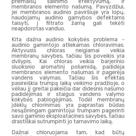
priemaišų šalinimo efektyvumą, ir
membranos elemento našumą. Pavyzdžiui,
jei membranos audinio paviršiuje yra lopų,
naudojamų audinio gamybos defektams
taisyti, į filtrato žarną gali tekėti
neapdorotas vanduo.
Kita dažna audinio kokybės problema -
audinio gamintojo atliekamas chloravimas.
Aktyvusis chloras neigiamai veikia
membranų savybes, tačiau šis poveikis yra
dvilypis. Kai chloras veikia barjerinio
sluoksnio aromatinį poliamidą, padidėja
membranos elemento našumas ir pagerėja
vandens valymas. Tačiau šis efektas
pasireiškia trumpą laiką veikimo pradžioje, o
vėliau jį greitai pakeičia dar didesnis našumo
padidėjimas ir staigus vandens valymo
kokybės pablogėjimas. Todėl membranų
įdėklų chlorinimas yra paprastas būdas
nesąžiningam gamintojui trumpam pagerinti
savo gaminio eksploatacines savybes, tačiau
drastiškai sutrumpinti jo tarnavimo laiką.
Dažnai chloruojama tam, kad būtų