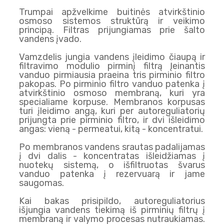
Trumpai apžvelkime buitinės atvirkštinio
osmoso sistemos struktūrą ir veikimo
principą. Filtras prijungiamas prie šalto
vandens įvado.
Vamzdelis jungia vandens įleidimo čiaupą ir
filtravimo modulio pirminį filtrą Įeinantis
vanduo pirmiausia praeina tris pirminio filtro
pakopas. Po pirminio filtro vanduo patenka į
atvirkštinio osmoso membraną, kuri yra
specialiame korpuse. Membranos korpusas
turi įleidimo angą, kuri per autoreguliatorių
prijungta prie pirminio filtro, ir dvi išleidimo
angas: vieną - permeatui, kitą - koncentratui.
Po membranos vandens srautas padalijamas
į dvi dalis - koncentratas išleidžiamas į
nuotekų sistemą, o išfiltruotas švarus
vanduo patenka į rezervuarą ir jame
saugomas.
Kai bakas prisipildo, autoreguliatorius
išjungia vandens tiekimą iš pirminių filtrų į
membraną ir valymo procesas nutraukiamas.