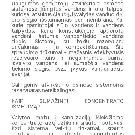
Daugumos gamintojų atvirkštinio osmoso
sistemose įrengtos vandens ir oro talpos,
kuriose, atsukus čiaupą, išvalytas vanduo dėl
oro slėgio išstumiamas per membraną. Kai
kurie gamintojai siūlo vandens ir vandens
talpyklas, kurių konstrukcijoje apdorotą
vandenį išstumia vandentiekio vandens
slėgis. Sistemų su tokiu rezervuaru
privalumas - jų kompaktiškumas. Šio
sprendimo trūkumai - mažesnis efektyvusis
rezervuaro tūris ir negalimumas paimti
išvalyto vandens, jei sumažėja vandens
tiekimo slėgis, pvz., įvykus vandentiekio
avarijai.
Galingoms atvirkštinio osmoso sistemoms
rezervuaras nereikalingas.
KAIP SUMAŽINTI KONCENTRATO
IŠMETIMĄ?
Valymo metu į kanalizaciją išleidžiamo
koncentrato kiekį užtikrina srauto ribotuvas.
Kad sistema veiktų tinkamai, srauto
ribotuvas turi atitikti sumontuotos