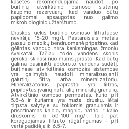
kasetes rekomenduojama naudoti po
buitinių atvirkštinio osmoso sistemų
kaupimo rezervuarų, kad vanduo būtų
papildomai apsaugotas nuo galimo
mikrobiologinio užterštumo.
Druskos kiekis buitinio osmoso filtratuose
neviršija 15-20 mg/l. Pastaraisiais metais
pasaulio medikų bendruomenė pripažino, kad
gėlintas vanduo nėra kenksmingas žmonių
sveikatai. Tačiau tokio vandens skonis
gerokai skiriasi nuo mums įprasto. Kad būtų
galima pasirinkti apdoroto vandens sudėtį,
buitinėse atvirkštinės osmozės sistemose
yra galimybė naudoti mineralizuojantį
galutinį filtrą arba mineralizatorių.
Mineralizatorius paprastai yra filtras,
pripildytas įvairių natūralių mineralų granulių.
Atvirkštinio osmoso permeatas, kurio pH
5,8-6 ir kuriame yra mažai druskų, lėtai
tirpsta sąlytyje su tokiomis granulėmis ir
prisotinamas kalcio, magnio, natrio ir kalio
druskomis iki 50-100 mg/l. Taip pat
koreguojamas filtrato rūgštingumas - pH
vertė padidėja iki 6,5-7.