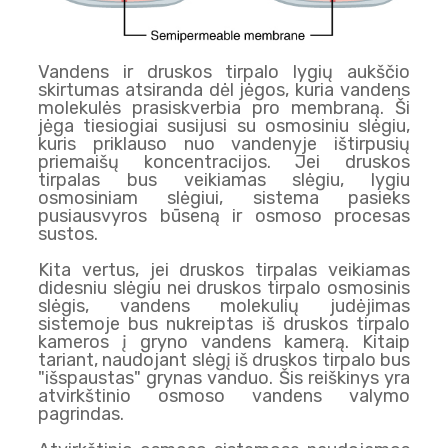
Vandens ir druskos tirpalo lygių aukščio
skirtumas atsiranda dėl jėgos, kuria vandens
molekulės prasiskverbia pro membraną. Ši
jėga tiesiogiai susijusi su osmosiniu slėgiu,
kuris priklauso nuo vandenyje ištirpusių
priemaišų koncentracijos. Jei druskos
tirpalas bus veikiamas slėgiu, lygiu
osmosiniam slėgiui, sistema pasieks
pusiausvyros būseną ir osmoso procesas
sustos.
Kita vertus, jei druskos tirpalas veikiamas
didesniu slėgiu nei druskos tirpalo osmosinis
slėgis, vandens molekulių judėjimas
sistemoje bus nukreiptas iš druskos tirpalo
kameros į gryno vandens kamerą. Kitaip
tariant, naudojant slėgį iš druskos tirpalo bus
"išspaustas" grynas vanduo. Šis reiškinys yra
atvirkštinio osmoso vandens valymo
pagrindas.