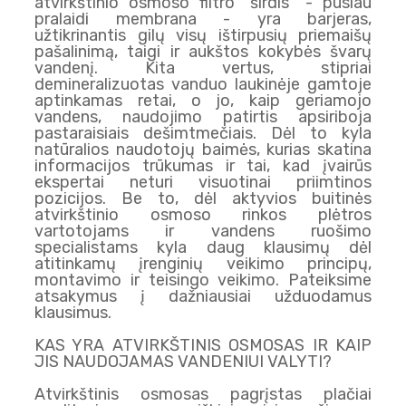
atvirkštinio osmoso filtro "širdis" - pusiau
pralaidi membrana - yra barjeras,
užtikrinantis gilų visų ištirpusių priemaišų
pašalinimą, taigi ir aukštos kokybės švarų
vandenį. Kita vertus, stipriai
demineralizuotas vanduo laukinėje gamtoje
aptinkamas retai, o jo, kaip geriamojo
vandens, naudojimo patirtis apsiriboja
pastaraisiais dešimtmečiais. Dėl to kyla
natūralios naudotojų baimės, kurias skatina
informacijos trūkumas ir tai, kad įvairūs
ekspertai neturi visuotinai priimtinos
pozicijos. Be to, dėl aktyvios buitinės
atvirkštinio osmoso rinkos plėtros
vartotojams ir vandens ruošimo
specialistams kyla daug klausimų dėl
atitinkamų įrenginių veikimo principų,
montavimo ir teisingo veikimo. Pateiksime
atsakymus į dažniausiai užduodamus
klausimus.
KAS YRA ATVIRKŠTINIS OSMOSAS IR KAIP
JIS NAUDOJAMAS VANDENIUI VALYTI?
Atvirkštinis osmosas pagrįstas plačiai