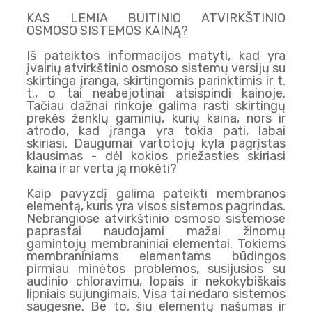
KAS LEMIA BUITINIO ATVIRKŠTINIO
OSMOSO SISTEMOS KAINĄ?
Iš pateiktos informacijos matyti, kad yra
įvairių atvirkštinio osmoso sistemų versijų su
skirtinga įranga, skirtingomis parinktimis ir t.
t., o tai neabejotinai atsispindi kainoje.
Tačiau dažnai rinkoje galima rasti skirtingų
prekės ženklų gaminių, kurių kaina, nors ir
atrodo, kad įranga yra tokia pati, labai
skiriasi. Daugumai vartotojų kyla pagrįstas
klausimas - dėl kokios priežasties skiriasi
kaina ir ar verta ją mokėti?
Kaip pavyzdį galima pateikti membranos
elementą, kuris yra visos sistemos pagrindas.
Nebrangiose atvirkštinio osmoso sistemose
paprastai naudojami mažai žinomų
gamintojų membraniniai elementai. Tokiems
membraniniams elementams būdingos
pirmiau minėtos problemos, susijusios su
audinio chloravimu, lopais ir nekokybiškais
lipniais sujungimais. Visa tai nedaro sistemos
saugesne. Be to, šių elementų našumas ir