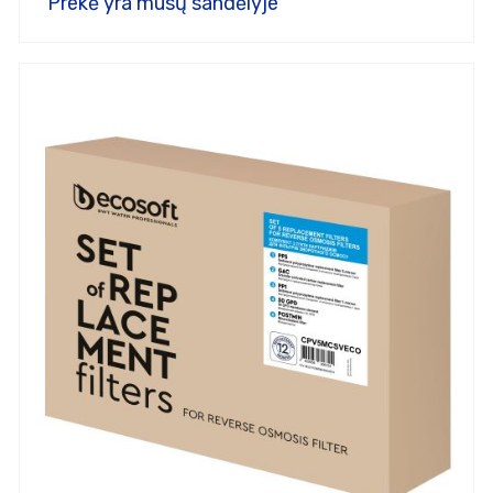
Prekė yra mūsų sandėlyje