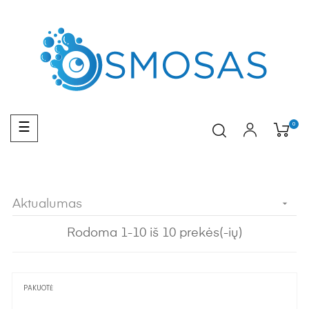
Toggle
0
☰
navigation
Aktualumas

Rodoma 1-10 iš 10 prekės(-ių)
PAKUOTĖ