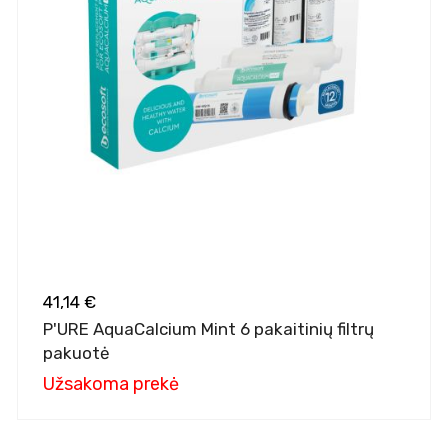
41,14 €
P'URE AquaCalcium Mint 6 pakaitinių filtrų
pakuotė
Užsakoma prekė