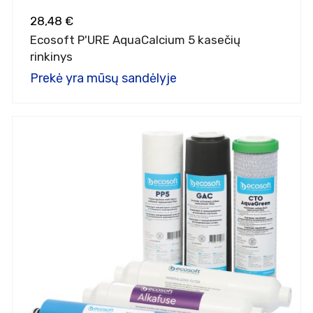
28,48 €
Ecosoft P'URE AquaCalcium 5 kasečių
rinkinys
Prekė yra mūsų sandėlyje