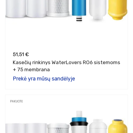
51,51 €
Kasečių rinkinys WaterLovers RO6 sistemoms
+ 75 membrana
Prekė yra mūsų sandėlyje
PAKUOTĖ