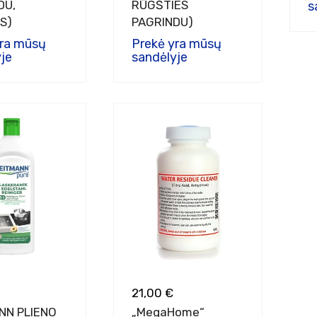
DU,
RŪGŠTIES
s
S)
PAGRINDU)
yra mūsų
Prekė yra mūsų
je
sandėlyje
21,00 €
NN PLIENO
„MegaHome“