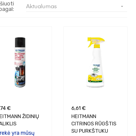
šiuoti
Aktualumas

pagal:
,74 €
6,61 €
EITMANN ŽIDINIŲ
HEITMANN
ALIKLIS
CITRINOS RŪGŠTIS
SU PURKŠTUKU
rekė yra mūsų