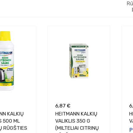
Rū
6,87 €
6
NN KALKIŲ
HEITMANN KALKIŲ
H
S 500 ML
VALIKLIS 350 G
V
NŲ RŪGŠTIES
(MILTELIAI CITRINŲ
P