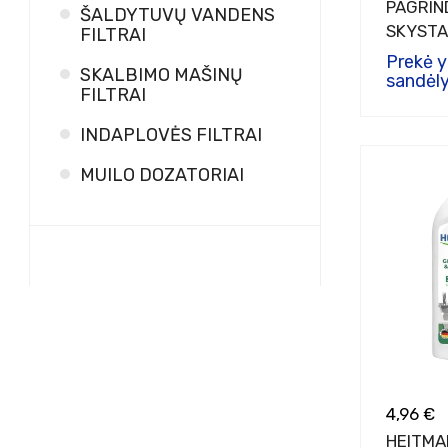
PAGRIN
ŠALDYTUVŲ VANDENS
SKYSTA
FILTRAI
Prekė 
SKALBIMO MAŠINŲ
sandėly
FILTRAI
INDAPLOVĖS FILTRAI
MUILO DOZATORIAI
4,96 €
HEITMA