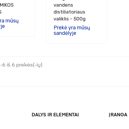
AMIKOS
vandens
S
distiliatoriaus
valiklis - 500g
yra mūsų
je
Prekė yra mūsų
sandėlyje
 iš 6 prekės(-ių)
DALYS IR ELEMENTAI
ĮRANGA