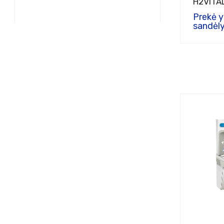
H2VITA
Prekė 
sandėly