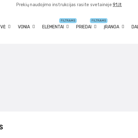
Prekių naudojimo instrukcijas rasite svetainėje
91.lt
FILTRAMS
FILTRAMS
UVĖ
VONIA
ELEMENTAI
PRIEDAI
ĮRANGA
DA
S