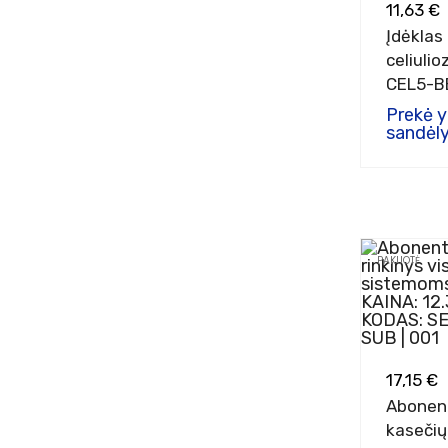
11,63 €
Įdėklas 
celiuli
CEL5-B
Prekė 
sandėly
PAKUOTĖ
17,15 €
Abonent
kasečių