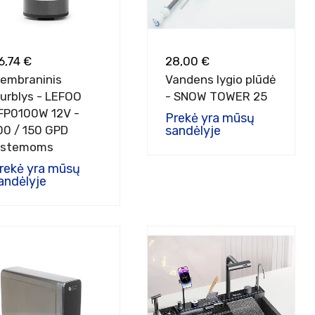
6,74 €
28,00 €
embraninis
Vandens lygio plūdė
iurblys - LEFOO
- SNOW TOWER 25
FP0100W 12V -
Prekė yra mūsų
00 / 150 GPD
sandėlyje
istemoms
rekė yra mūsų
andėlyje