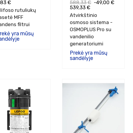
,83 €
588,33 €
-49,00 €
539,33 €
ilifoso rutuliukų
Atvirkštinio
asetė MFF
osmoso sistema -
andens filtrui
OSMOPLUS Pro su
rekė yra mūsų
vandenilio
andėlyje
generatoriumi
Prekė yra mūsų
sandėlyje