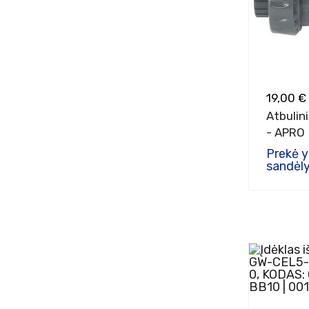
19,00 €
Atbulin
- APRO
Prekė 
sandėly