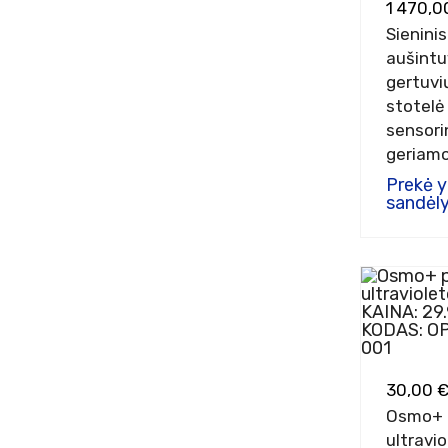
1 470,0
Sienini
aušintu
gertuvi
stotelė 
sensori
geriam
fontanu
Prekė 
sandėly
30,00 
Osmo+ 
ultravi