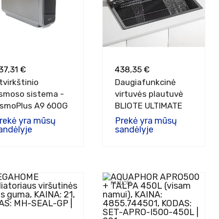
37,31 €
438,35 €
tvirkštinio
Daugiafunkcinė
smoso sistema -
virtuvės plautuvė
smoPlus A9 600G
BLIOTE ULTIMATE
rekė yra mūsų
Prekė yra mūsų
andėlyje
sandėlyje
PAKUOTĖ