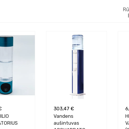
Rū
€
303,47 €
6
ILIO
Vandens
H
TORIUS
aušintuvas
V