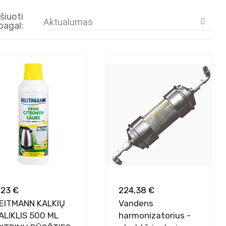
šiuoti
Aktualumas

pagal:
,23 €
224,38 €
EITMANN KALKIŲ
Vandens
ALIKLIS 500 ML
harmonizatorius -