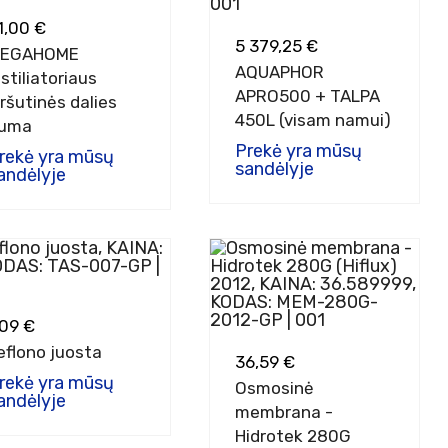
1,00 €
5 379,25 €
EGAHOME
AQUAPHOR
istiliatoriaus
APRO500 + TALPA
iršutinės dalies
450L (visam namui)
uma
Prekė yra mūsų
rekė yra mūsų
sandėlyje
andėlyje
,09 €
eflono juosta
36,59 €
rekė yra mūsų
Osmosinė
andėlyje
membrana -
Hidrotek 280G