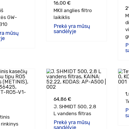
16,00 €
2
iš
MKII anglies filtro
M
ozės GW-
laikiklis
d
B10
Prekė yra mūsų
v
sandėlyje
yra mūsų
g
je
P
s
1
64,86 €
T
J. SHMIDT 500, 2.8
P
L vandens filtras
s
inis
Prekė yra mūsų
 rinkinys
sandėlyje