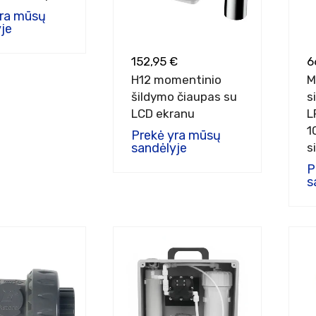
yra mūsų
je
152,95 €
6
H12 momentinio
M
šildymo čiaupas su
s
LCD ekranu
L
1
Prekė yra mūsų
sandėlyje
s
P
s