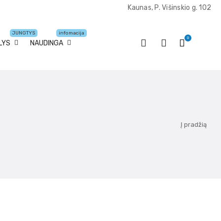
Kaunas, P. Višinskio g. 102
JUNGTYS
infomacija
0
LYS
NAUDINGA
Į pradžią