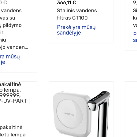
0 €
366,11 €
9
s vandens
Stalinis vandens
S
vas su
filtras CT100
k
ų pildymo
v
Prekė yra mūsų
ir
sandėlyje
P
niu
s
ojo vandens
 (sidabrinis)
yra mūsų
je
€
pakaitinė
oleto lempa