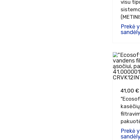
visu ti
sistem
(METINI
Prekė 
sandėly
41,00 €
"Ecosof
kasėčių
filtravi
pakuot
Prekė 
sandėly