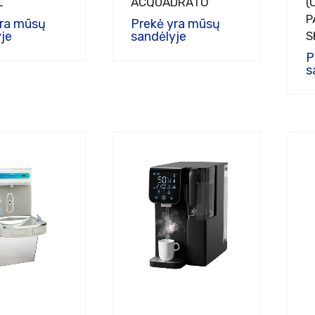
L
ACQUADRATO
(
P
yra mūsų
Prekė yra mūsų
je
sandėlyje
S
P
s