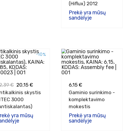
(Hiflux) 2012
Prekė yra mūsų
sandėlyje
−10%
2,39 €
20,15 €
6,15 €
ntikalkinis skystis
Gaminio surinkimo -
ITEC 3000
komplektavimo
Antiskalantas)
mokestis
rekė yra mūsų
Prekė yra mūsų
andėlyje
sandėlyje