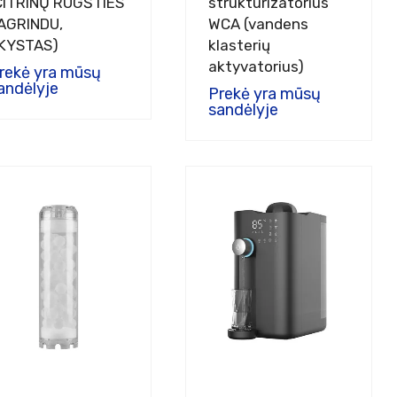
CITRINŲ RŪGŠTIES
struktūrizatorius
AGRINDU,
WCA (vandens
KYSTAS)
klasterių
aktyvatorius)
rekė yra mūsų
andėlyje
Prekė yra mūsų
sandėlyje