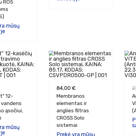
pu RO5
oms
S)
yra mūsų
je
84,00 €
2
t" 12-
Membranos
A
 vandens
elementas ir
V
mo ąsočiui,
anglies filtras
(
ė
CROSS Solo
P
sistemai
s
yra mūsų
je
Prekė yra mūsų