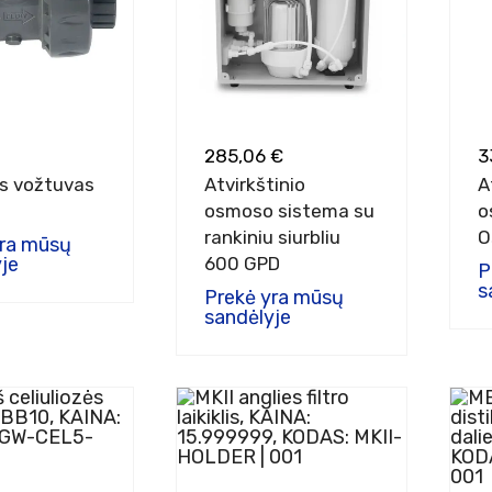
285,06 €
3
is vožtuvas
Atvirkštinio
A
osmoso sistema su
o
rankiniu siurbliu
O
yra mūsų
je
600 GPD
P
s
Prekė yra mūsų
sandėlyje