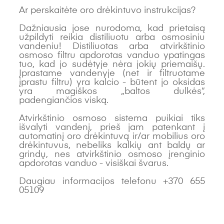
Ar perskaitėte oro drėkintuvo instrukcijas?
Dažniausia jose nurodoma, kad prietaisą
užpildyti reikia distiliuotu arba osmosiniu
vandeniu! Distiliuotas arba atvirkštinio
osmoso filtru apdorotas vanduo ypatingas
tuo, kad jo sudėtyje nėra jokių priemaišų.
Įprastame vandenyje (net ir filtruotame
įprastu filtru) yra kalcio - būtent jo oksidas
yra magiškos „baltos dulkės“,
padengiančios viską.
Atvirkštinio osmoso sistema puikiai tiks
išvalyti vandenį, prieš jam patenkant į
automatinį oro drėkintuvą ir/ar mobilius oro
drėkintuvus, nebeliks kalkių ant baldų ar
grindų, nes atvirkštinio osmoso įrenginio
apdorotas vanduo - visiškai švarus.
Daugiau informacijos telefonu +370 655
05109