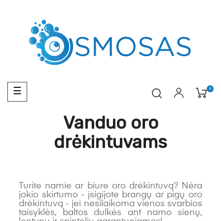
Toggle
0
☰
navigation
Vanduo oro
drėkintuvams
Turite namie ar biure oro drėkintuvą? Nėra
jokio skirtumo - įsigijote brangų ar pigų oro
drėkintuvą - jei nesilaikoma vienos svarbios
taisyklės, baltos dulkės ant namo sienų,