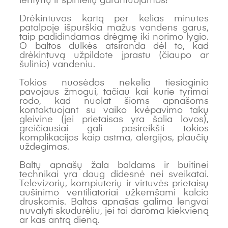
lentynų ir spintelių garantuojamos!
Drėkintuvas kartą per kelias minutes
patalpoje išpurškia mažus vandens garus,
taip padidindamas drėgmę iki norimo lygio.
O baltos dulkės atsiranda dėl to, kad
drėkintuvą užpildote įprastu (čiaupo ar
šulinio) vandeniu.
Tokios nuosėdos nekelia tiesioginio
pavojaus žmogui, tačiau kai kurie tyrimai
rodo, kad nuolat šioms apnašoms
kontaktuojant su vaiko kvėpavimo takų
gleivine (jei prietaisas yra šalia lovos),
greičiausiai gali pasireikšti tokios
komplikacijos kaip astma, alergijos, plaučių
uždegimas.
Baltų apnašų žala baldams ir buitinei
technikai yra daug didesnė nei sveikatai.
Televizorių, kompiuterių ir virtuvės prietaisų
aušinimo ventiliatoriai užkemšami kalcio
druskomis. Baltas apnašas galima lengvai
nuvalyti skudurėliu, jei tai daroma kiekvieną
ar kas antrą dieną.