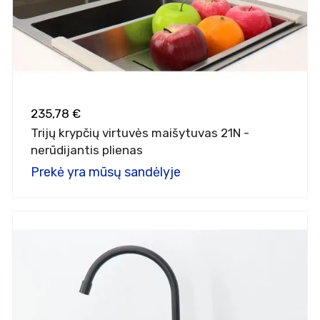
235,78 €
Trijų krypčių virtuvės maišytuvas 21N -
nerūdijantis plienas
Prekė yra mūsų sandėlyje