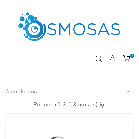
Toggle
0
☰
navigation
Aktualumas

Rodoma 1-3 iš 3 prekės(-ių)