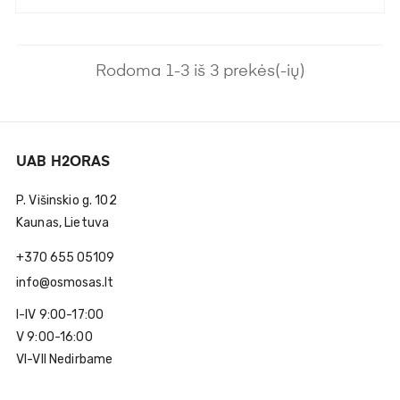
Rodoma 1-3 iš 3 prekės(-ių)
UAB H2ORAS
P. Višinskio g. 102
Kaunas, Lietuva
+370 655 05109
info@osmosas.lt
I-IV 9:00-17:00
V 9:00-16:00
VI-VII Nedirbame