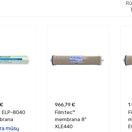
Rū
 €
966,79 €
1
t ELP-8040
Filmtec™
F
brana
membrana 8"
m
XLE440
E
yra mūsų