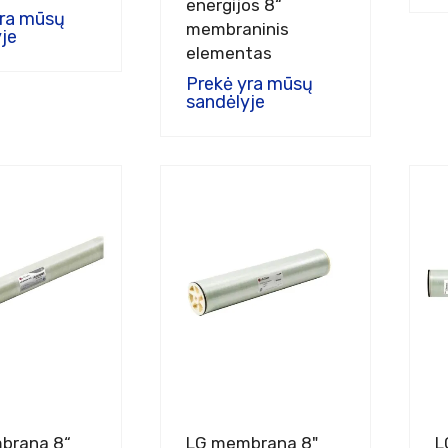
energijos 8“
yra mūsų
membraninis
je
elementas
Prekė yra mūsų
sandėlyje
brana 8“
LG membrana 8"
L