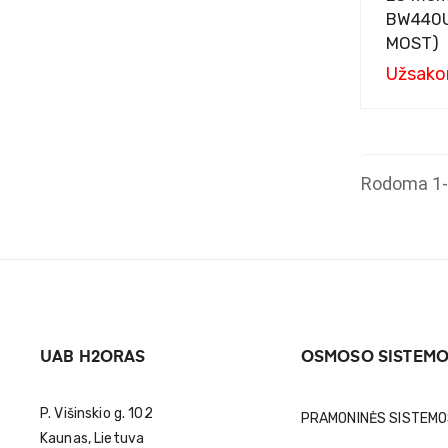
BW440U
MOST)
Užsako
Rodoma 1-1
UAB H2ORAS
OSMOSO SISTEM
P. Višinskio g. 102
PRAMONINĖS SISTEM
Kaunas, Lietuva