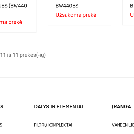
ES (BW440
BW440ES
B
Užsakoma prekė
U
ma prekė
1 iš 11 prekės(-ių)
OS
DALYS IR ELEMENTAI
ĮRANGA
OS
FILTRŲ KOMPLEKTAI
VANDENILI