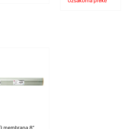
Užsakoma prekė
G membrana 8"