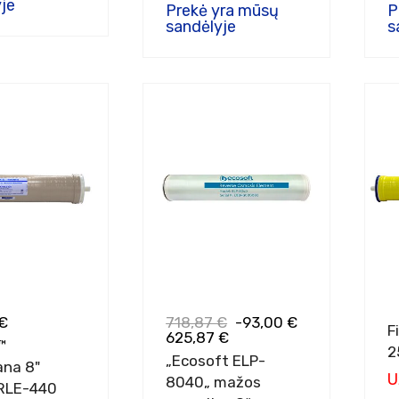
je
Prekė yra mūsų
P
sandėlyje
s
€
718,87 €
-93,00 €
F
625,87 €
™
2
„Ecosoft ELP-
na 8"
U
8040„ mažos
RLE-440