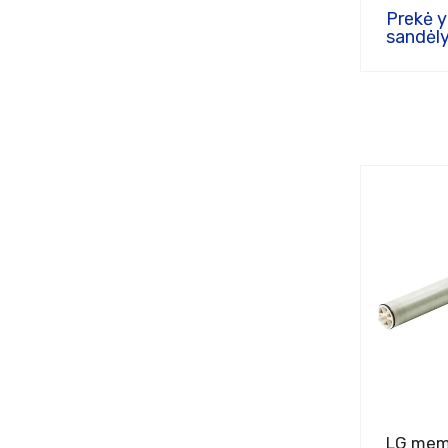
Prekė 
sandėly
LG mem