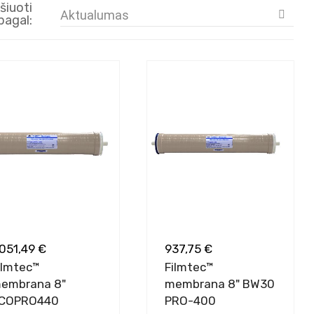
šiuoti
Aktualumas

pagal:
 051,49 €
937,75 €
ilmtec™
Filmtec™
embrana 8"
membrana 8" BW30
COPRO440
PRO-400