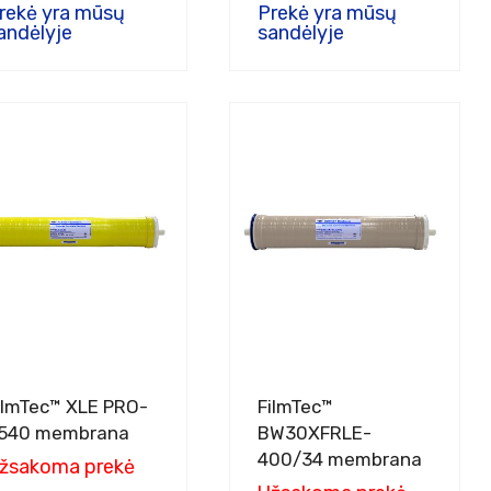
rekė yra mūsų
Prekė yra mūsų
andėlyje
sandėlyje
ilmTec™ XLE PRO-
FilmTec™
540 membrana
BW30XFRLE-
400/34 membrana
žsakoma prekė