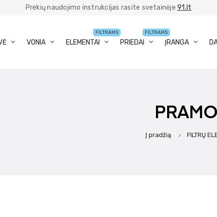
Prekių naudojimo instrukcijas rasite svetainėje
91.lt
FILTRAMS
FILTRAMS
VĖ
VONIA
ELEMENTAI
PRIEDAI
ĮRANGA
D
PRAMO
Į pradžią
FILTRŲ EL