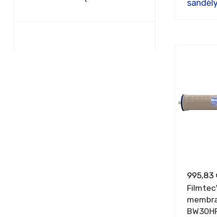
sandėly
995,83 
Filmtec
membra
BW30H