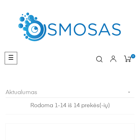
Toggle
0
☰
navigation
Aktualumas

Rodoma 1-14 iš 14 prekės(-ių)