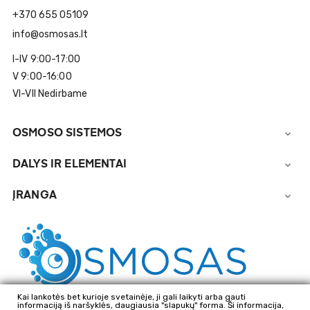
+370 655 05109
info@osmosas.lt
I-IV 9:00-17:00
V 9:00-16:00
VI-VII Nedirbame
OSMOSO SISTEMOS

DALYS IR ELEMENTAI

ĮRANGA

Kai lankotės bet kurioje svetainėje, ji gali laikyti arba gauti
informaciją iš naršyklės, daugiausia "slapukų" forma. Ši informacija,