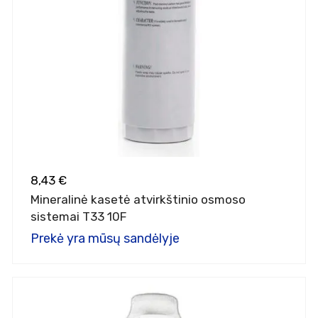
8,43 €
Mineralinė kasetė atvirkštinio osmoso
sistemai T33 10F
Prekė yra mūsų sandėlyje