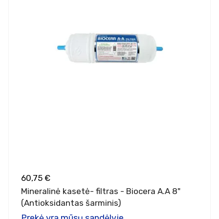
60,75 €
Mineralinė kasetė- filtras - Biocera A.A 8"
(Antioksidantas šarminis)
Prekė yra mūsų sandėlyje