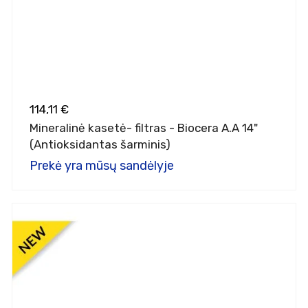
114,11 €
Mineralinė kasetė- filtras - Biocera A.A 14"
(Antioksidantas šarminis)
Prekė yra mūsų sandėlyje