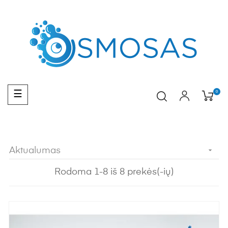
Toggle
0
☰
navigation
Aktualumas

Rodoma 1-8 iš 8 prekės(-ių)