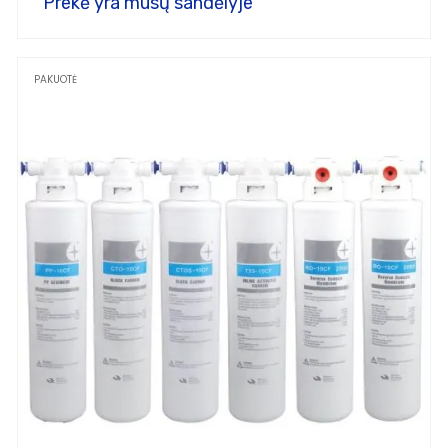
Prekė yra mūsų sandėlyje
PAKUOTĖ