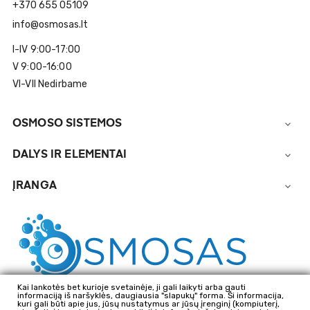
+370 655 05109
info@osmosas.lt
I-IV 9:00-17:00
V 9:00-16:00
VI-VII Nedirbame
OSMOSO SISTEMOS

DALYS IR ELEMENTAI

ĮRANGA

Kai lankotės bet kurioje svetainėje, ji gali laikyti arba gauti
informaciją iš naršyklės, daugiausia "slapukų" forma. Ši informacija,
kuri gali būti apie jus, jūsų nustatymus ar jūsų įrenginį (kompiuterį,