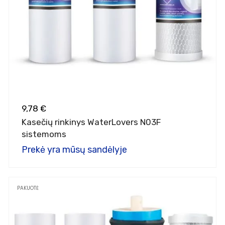
9,78 €
Kasečių rinkinys WaterLovers N03F
sistemoms
Prekė yra mūsų sandėlyje
PAKUOTĖ