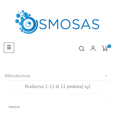
Toggle
0
☰
navigation
Aktualumas

Rodoma 1-11 iš 11 prekės(-ių)
PAKUOTĖ