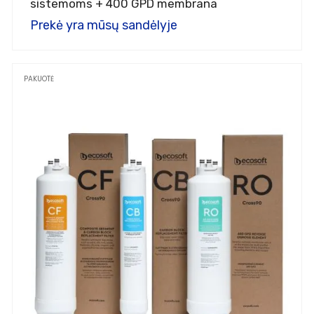
sistemoms + 400 GPD membrana
Prekė yra mūsų sandėlyje
PAKUOTĖ