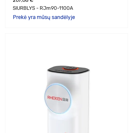
267,68 €
SIURBLYS - RJm90-1100A
Prekė yra mūsų sandėlyje