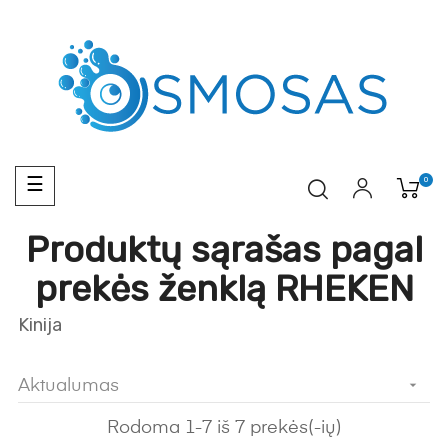
Toggle
0
☰
navigation
Produktų sąrašas pagal
prekės ženklą RHEKEN
Kinija
Aktualumas

Rodoma 1-7 iš 7 prekės(-ių)