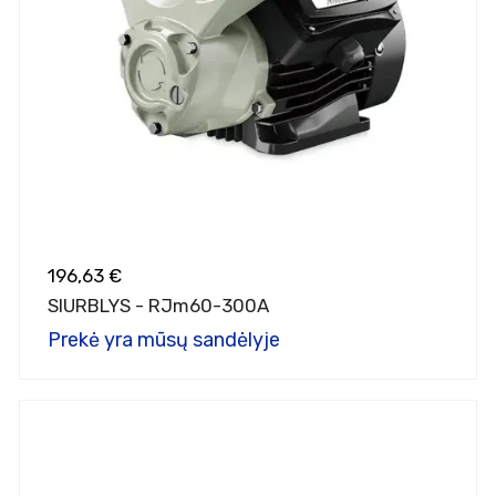
196,63 €
SIURBLYS - RJm60-300A
Prekė yra mūsų sandėlyje