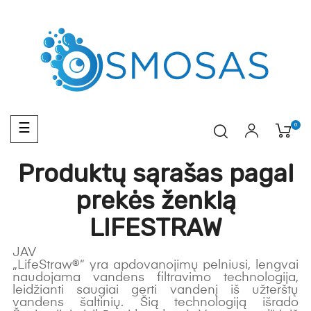
Toggle
0
☰
navigation
Produktų sąrašas pagal
prekės ženklą
LIFESTRAW
JAV
„LifeStraw®“ yra apdovanojimų pelniusi, lengvai
naudojama vandens filtravimo technologija,
leidžianti saugiai gerti vandenį iš užterštų
vandens šaltinių. Šią technologiją išrado