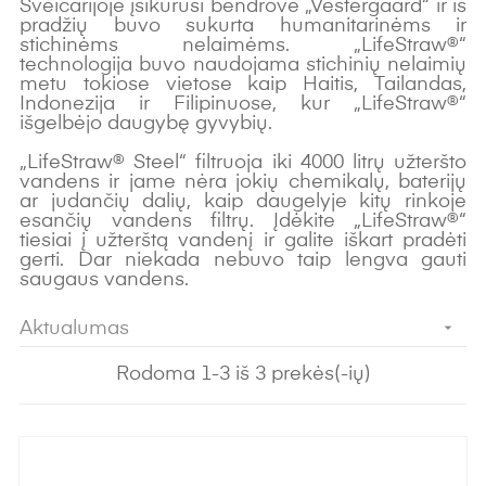
Šveicarijoje įsikūrusi bendrovė „Vestergaard“ ir iš
pradžių buvo sukurta humanitarinėms ir
stichinėms nelaimėms. „LifeStraw®“
technologija buvo naudojama stichinių nelaimių
metu tokiose vietose kaip Haitis, Tailandas,
Indonezija ir Filipinuose, kur „LifeStraw®“
išgelbėjo daugybę gyvybių.
„LifeStraw® Steel“ filtruoja iki 4000 litrų užteršto
vandens ir jame nėra jokių chemikalų, baterijų
ar judančių dalių, kaip daugelyje kitų rinkoje
esančių vandens filtrų. Įdėkite „LifeStraw®“
tiesiai į užterštą vandenį ir galite iškart pradėti
gerti. Dar niekada nebuvo taip lengva gauti
saugaus vandens.
Aktualumas

Rodoma 1-3 iš 3 prekės(-ių)