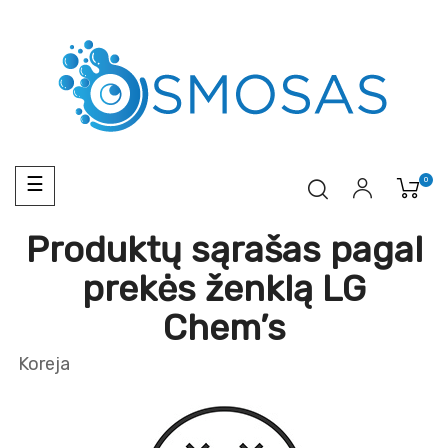
Toggle
0
☰
navigation
Produktų sąrašas pagal
prekės ženklą LG
Chem’s
Koreja