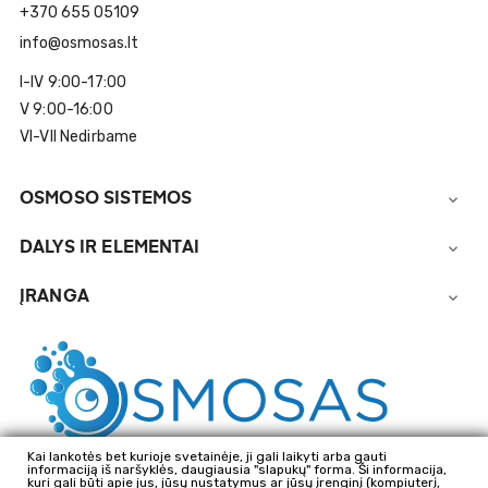
+370 655 05109
info@osmosas.lt
I-IV 9:00-17:00
V 9:00-16:00
VI-VII Nedirbame
OSMOSO SISTEMOS

DALYS IR ELEMENTAI

ĮRANGA

Kai lankotės bet kurioje svetainėje, ji gali laikyti arba gauti
informaciją iš naršyklės, daugiausia "slapukų" forma. Ši informacija,
kuri gali būti apie jus, jūsų nustatymus ar jūsų įrenginį (kompiuterį,