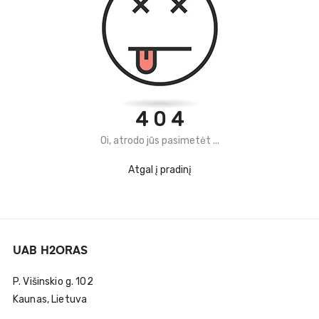
4 0 4
Oi, atrodo jūs pasimetėt ...
Atgal į pradinį
UAB H2ORAS
P. Višinskio g. 102
Kaunas, Lietuva