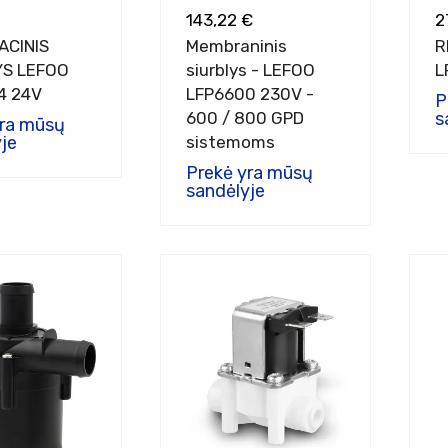
143,22 €
2
ACINIS
Membraninis
R
YS LEFOO
siurblys - LEFOO
L
4 24V
LFP6600 230V -
P
600 / 800 GPD
s
yra mūsų
je
sistemoms
Prekė yra mūsų
sandėlyje