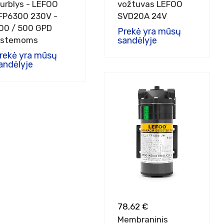
iurblys - LEFOO
vožtuvas LEFOO
FP6300 230V -
SVD20A 24V
00 / 500 GPD
Prekė yra mūsų
istemoms
sandėlyje
rekė yra mūsų
andėlyje
78,62 €
Membraninis