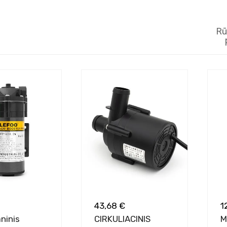
Rū
43,68 €
1
ninis
CIRKULIACINIS
M