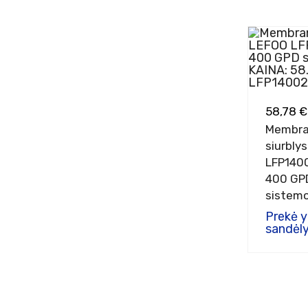
58,78 €
Membra
siurbly
LFP140
400 GP
sistem
Prekė 
sandėly