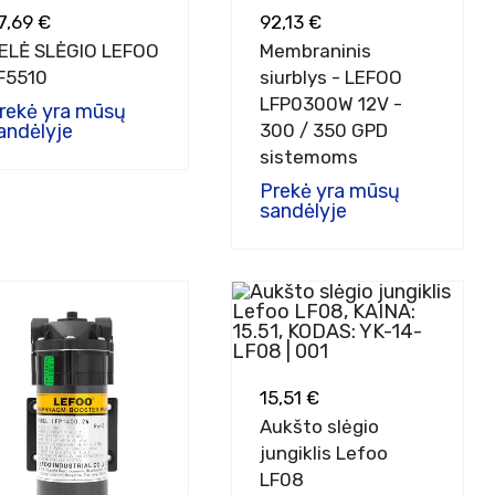
7,69 €
92,13 €
ELĖ SLĖGIO LEFOO
Membraninis
F5510
siurblys - LEFOO
LFP0300W 12V -
rekė yra mūsų
andėlyje
300 / 350 GPD
sistemoms
Prekė yra mūsų
sandėlyje
15,51 €
Aukšto slėgio
jungiklis Lefoo
LF08