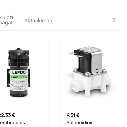
šiuoti
Aktualumas

pagal:
22,33 €
9,31 €
embraninis
Solenoidinis