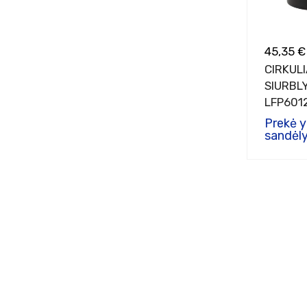
45,35 €
CIRKULI
SIURBL
LFP601
Prekė 
sandėly