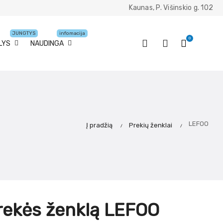
Kaunas, P. Višinskio g. 102
JUNGTYS
infomacija
0
LYS
NAUDINGA
LEFOO
Į pradžią
Prekių ženklai
rekės ženklą LEFOO