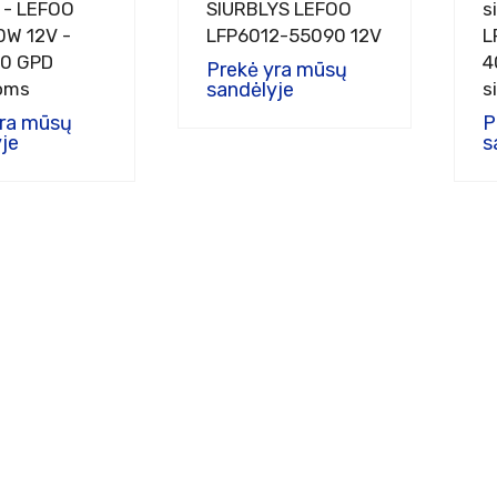
s - LEFOO
SIURBLYS LEFOO
s
0W 12V -
LFP6012-55090 12V
L
50 GPD
4
Prekė yra mūsų
oms
sandėlyje
s
yra mūsų
P
je
s