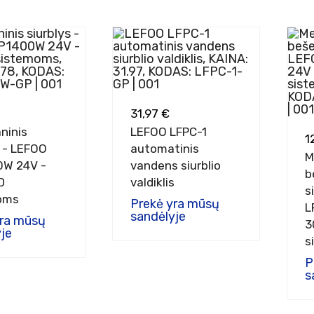
31,97 €
ninis
LEFOO LFPC-1
1
s - LEFOO
automatinis
M
0W 24V -
vandens siurblio
b
D
valdiklis
s
oms
Prekė yra mūsų
L
sandėlyje
yra mūsų
3
je
s
P
s