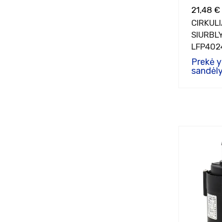
21,48 €
CIRKULI
SIURBL
LFP402
Prekė 
sandėly