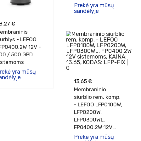
Prekė yra mūsų
sandėlyje
8,27 €
embraninis
iurblys - LEFOO
FP0400.2W 12V -
00 / 500 GPD
istemoms
rekė yra mūsų
andėlyje
13,65 €
Membraninio
siurblio rem. komp.
- LEFOO LFP0100W,
LFP0200W,
LFP0300WL,
FP0400.2W 12V
sistemoms
Prekė yra mūsų