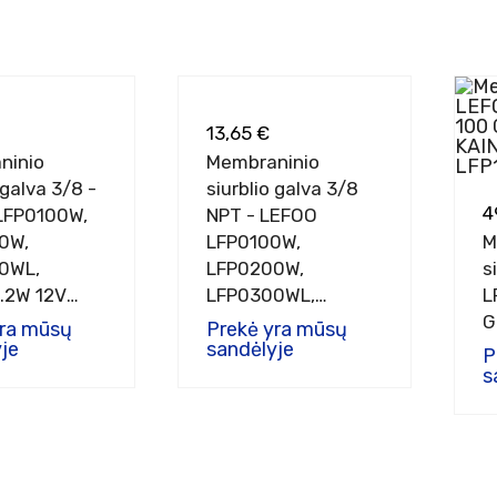
13,65 €
ninio
Membraninio
 galva 3/8 -
siurblio galva 3/8
4
LFP0100W,
NPT - LEFOO
0W,
LFP0100W,
M
0WL,
LFP0200W,
s
.2W 12V
LFP0300WL,
L
oms
FP0400.2W 12V
G
yra mūsų
Prekė yra mūsų
je
sistemoms
sandėlyje
P
s