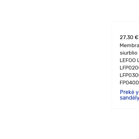
27,30 €
Membra
siurblio
LEFOO 
LFP020
LFP030
FP0400
sistem
Prekė 
sandėly