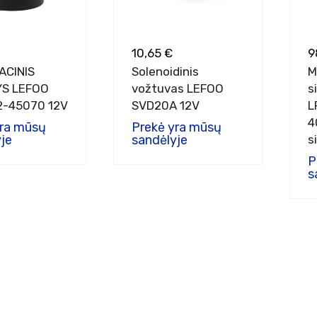
10,65 €
9
ACINIS
Solenoidinis
M
YS LEFOO
vožtuvas LEFOO
s
2-45070 12V
SVD20A 12V
L
4
yra mūsų
Prekė yra mūsų
je
sandėlyje
s
P
s