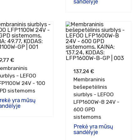
sandėlyje
9,77 €
embraninis
137,24 €
iurblys - LEFOO
Membraninis
FP1100W 24V - 100
bešepetėlinis
PD sistemoms
siurblys - LEFOO
rekė yra mūsų
LFP1600W-B 24V -
andėlyje
600 GPD
sistemoms
Prekė yra mūsų
sandėlyje