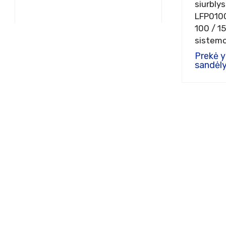
siurbly
LFP010
100 / 1
sistem
Prekė 
sandėly