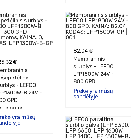
82,04 €
Membraninis
25,32 €
siurblys - LEFOO
embraninis
LFP1800W 24V -
ešepetėlinis
800 GPD
iurblys - LEFOO
Prekė yra mūsų
FP1300W-B 24V -
sandėlyje
00 GPD
istemoms
rekė yra mūsų
andėlyje