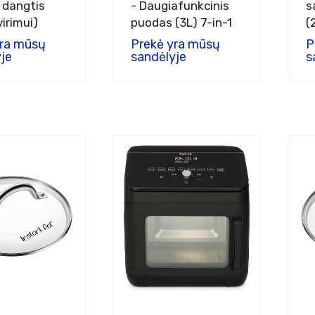
s dangtis
- Daugiafunkcinis
s
irimui)
puodas (3L) 7-in-1
(
yra mūsų
Prekė yra mūsų
P
je
sandėlyje
s