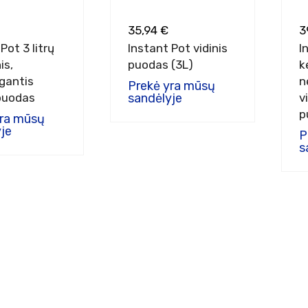
35,94 €
3
Pot 3 litrų
Instant Pot vidinis
I
is,
puodas (3L)
k
gantis
n
Prekė yra mūsų
 puodas
sandėlyje
v
p
yra mūsų
je
P
s