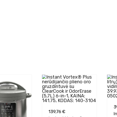
3
139,76 €
I