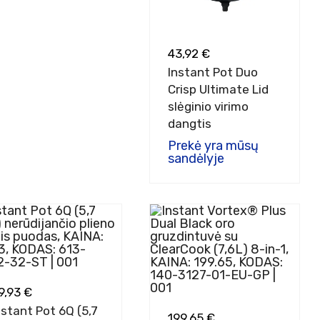
43,92 €
Instant Pot Duo
Crisp Ultimate Lid
slėginio virimo
dangtis
Prekė yra mūsų
sandėlyje
9,93 €
nstant Pot 6Q (5,7
199,65 €