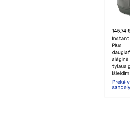
145,74 
Instant
Plus
daugiaf
slėginė 
tylaus 
išleidim
(5,7L) 9
Prekė 
sandėly