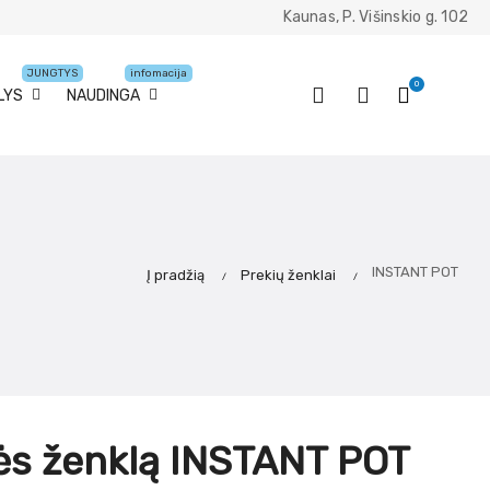
Kaunas, P. Višinskio g. 102
JUNGTYS
infomacija
0
LYS
NAUDINGA
INSTANT POT
Į pradžią
Prekių ženklai
ės ženklą INSTANT POT