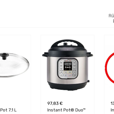
Rū
97,83 €
1
Pot 7,1 L
Instant Pot® Duo™
I