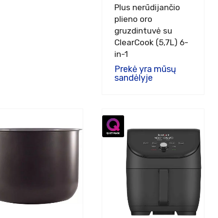
Plus nerūdijančio
plieno oro
gruzdintuvė su
ClearCook (5,7L) 6-
in-1
Prekė yra mūsų
sandėlyje