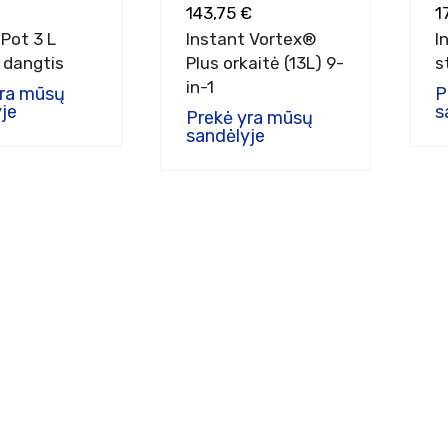
143,75 €
1
 Pot 3 L
Instant Vortex®
I
s dangtis
Plus orkaitė (13L) 9-
s
in-1
yra mūsų
P
je
s
Prekė yra mūsų
sandėlyje