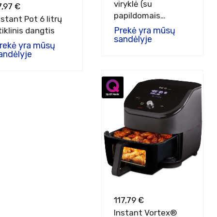
viryklė (su
7,97 €
papildomais
nstant Pot 6 litrų
priedais) (7,1L) 4-in-
Prekė yra mūsų
tiklinis dangtis
1
sandėlyje
rekė yra mūsų
andėlyje
117,79 €
Instant Vortex®