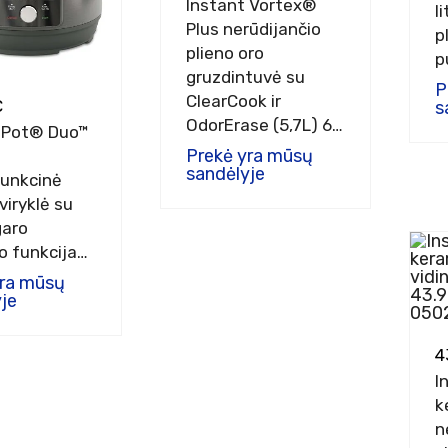
Instant Vortex®
l
Plus nerūdijančio
p
plieno oro
p
gruzdintuvė su
P
ClearCook ir
€
s
OdorErase (5,7L) 6-
 Pot® Duo™
in-1
Prekė yra mūsų
sandėlyje
unkcinė
viryklė su
garo
o funkcija
-in-1
yra mūsų
je
4
I
k
n