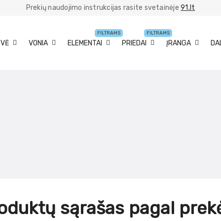
Prekių naudojimo instrukcijas rasite svetainėje
91.lt
FILTRAMS
FILTRAMS
UVĖ
VONIA
ELEMENTAI
PRIEDAI
ĮRANGA
DA
oduktų sąrašas pagal prek