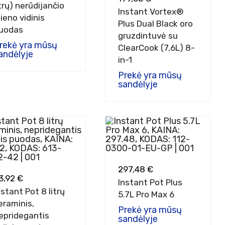
itrų) nerūdijančio
Instant Vortex®
lieno vidinis
Plus Dual Black oro
uodas
gruzdintuvė su
rekė yra mūsų
ClearCook (7,6L) 8-
andėlyje
in-1
Prekė yra mūsų
sandėlyje
297,48 €
3,92 €
Instant Pot Plus
nstant Pot 8 litrų
5.7L Pro Max 6
eraminis,
Prekė yra mūsų
epridegantis
sandėlyje