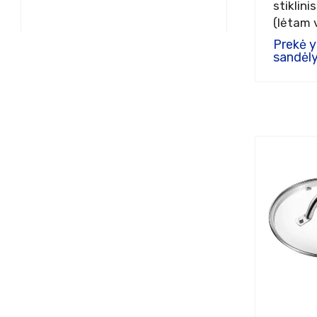
stiklini
(lėtam v
Prekė 
sandėly