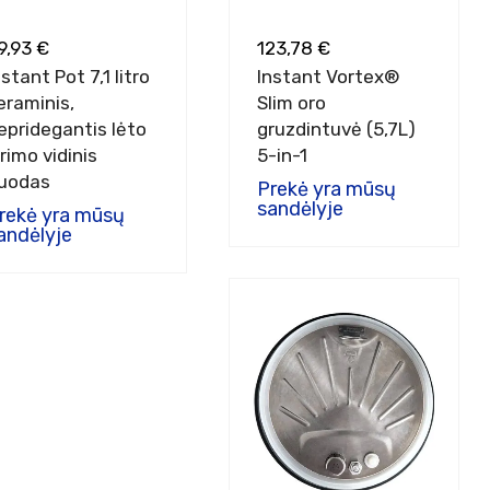
9,93 €
123,78 €
nstant Pot 7,1 litro
Instant Vortex®
eraminis,
Slim oro
epridegantis lėto
gruzdintuvė (5,7L)
irimo vidinis
5-in-1
uodas
Prekė yra mūsų
sandėlyje
rekė yra mūsų
andėlyje