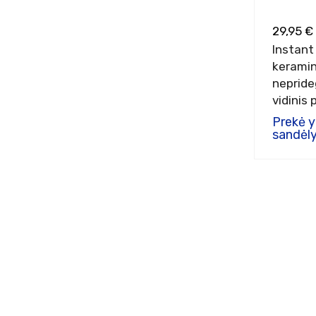
29,95 €
Instant 
keramin
nepride
vidinis
Prekė 
sandėly