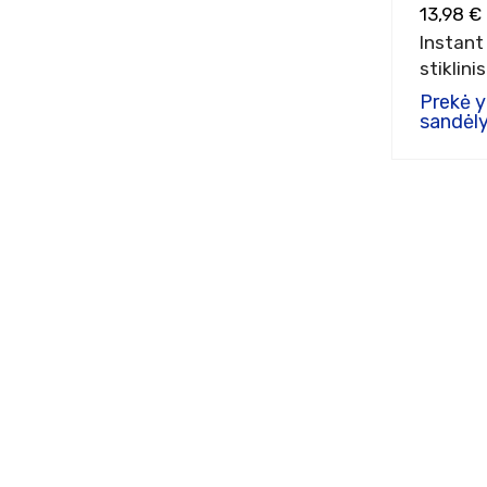
13,98 €
Instant
stiklini
Prekė 
sandėly