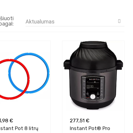
šiuoti
Aktualumas

pagal:
3,98 €
277,51 €
nstant Pot 8 litrų
Instant Pot® Pro