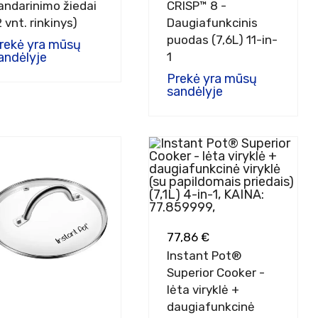
andarinimo žiedai
CRISP™ 8 -
2 vnt. rinkinys)
Daugiafunkcinis
puodas (7,6L) 11-in-
rekė yra mūsų
andėlyje
1
Prekė yra mūsų
sandėlyje
77,86 €
Instant Pot®
Superior Cooker -
lėta viryklė +
daugiafunkcinė