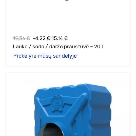
19,36 €
-4,22 €
15,14 €
Lauko / sodo / daržo praustuvė – 20 L
Prekė yra mūsų sandėlyje