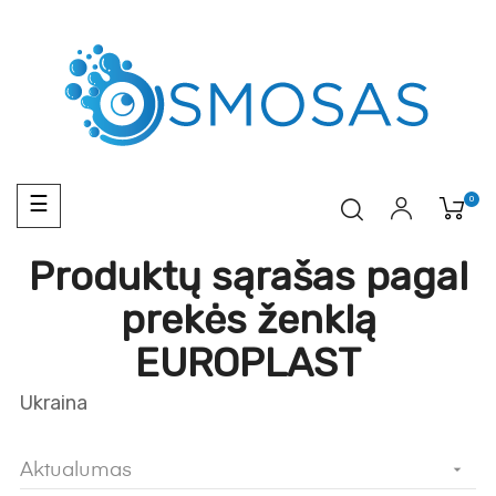
Toggle
0
☰
navigation
Produktų sąrašas pagal
prekės ženklą
EUROPLAST
Ukraina
Aktualumas
