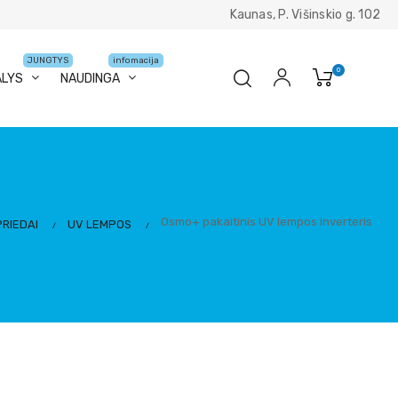
Kaunas, P. Višinskio g. 102
JUNGTYS
infomacija
0
ALYS
NAUDINGA
Osmo+ pakaitinis UV lempos inverteris
PRIEDAI
UV LEMPOS