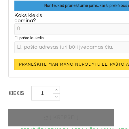
Norite, kad praneštume jums, kai ši prekė bus
Koks kiekis
domina?
El. pašto laukelis:
PRANEŠKITE MAN MANO NURODYTU EL. PAŠTO A
KIEKIS
Į KREPŠELĮ