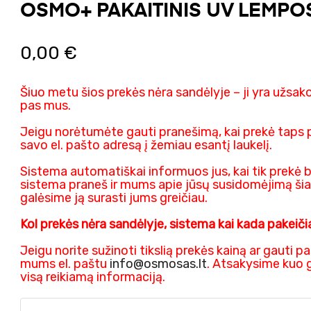
OSMO+ PAKAITINIS UV LEMPO
0,00 €
Šiuo metu šios prekės nėra sandėlyje – ji yra užsak
pas mus.
Jeigu norėtumėte gauti pranešimą, kai prekė taps 
savo el. pašto adresą į žemiau esantį laukelį.
Sistema automatiškai informuos jus, kai tik prekė b
sistema praneš ir mums apie jūsų susidomėjimą šia
galėsime ją surasti jums greičiau.
Kol prekės nėra sandėlyje, sistema kai kada pakeičia
Jeigu norite sužinoti tikslią prekės kainą ar gauti p
mums el. paštu
info@osmosas.lt
. Atsakysime kuo g
visą reikiamą informaciją.