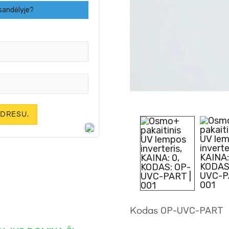
 sandėlyje?
DRESU.
OP-UVC-PART
Kodas