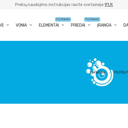
Prekių naudojimo instrukcijas rasite svetainėje
91.lt
FILTRAMS
FILTRAMS
VĖ
VONIA
ELEMENTAI
PRIEDAI
ĮRANGA
D
Į pradžią
FILTRŲ 