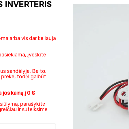
S INVERTERIS
oma arba vis dar keliauja
pasiekiama, įveskite
us sandėlyje. Be to,
 preke, todėl galbūt
 jos kainą į 0 €
asiūlymą, parašykite
reičiau ir suteiksime