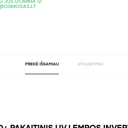
U JUS DOMINA ŠI
FO@OSMOSAS.LT
PREKĖ IŠSAMIAU
ATSILIEPIMAI