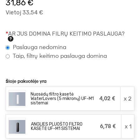
31,86 €
Vietoj 33,54 €
*
AR JUS DOMINA FILRŲ KEITIMO PASLAUGA?
Paslauga nedomina
Taip, filtrų keitimo paslauga domina
Šioje pakuotėje yra
Nuosėdų filtro kasetė
x 2
WaterLovers (5 mikronų) UF-M1
4,02 €
sistemai
ANGLIES PLUOŠTO FILTRO
x 1
6,78 €
KASETĖ UF-M1 SISTEMAI