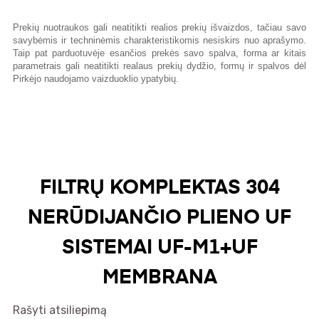
Prekių nuotraukos gali neatitikti realios prekių išvaizdos, tačiau savo
savybėmis ir techninėmis charakteristikomis nesiskirs nuo aprašymo.
Taip pat parduotuvėje esančios prekės savo spalva, forma ar kitais
parametrais gali neatitikti realaus prekių dydžio, formų ir spalvos dėl
Pirkėjo naudojamo vaizduoklio ypatybių.
FILTRŲ KOMPLEKTAS 304
NERŪDIJANČIO PLIENO UF
SISTEMAI UF-M1+UF
MEMBRANA
Rašyti atsiliepimą