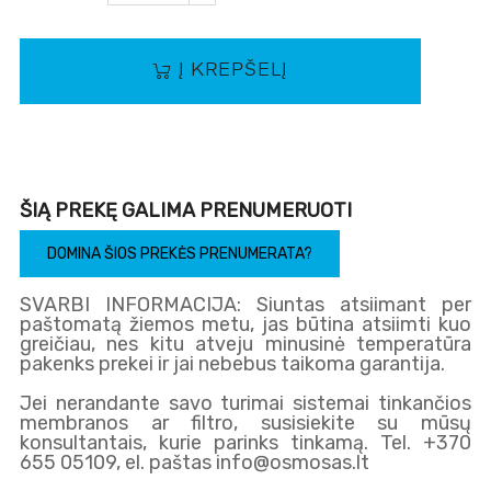
Į KREPŠELĮ
ŠIĄ PREKĘ GALIMA PRENUMERUOTI
DOMINA ŠIOS PREKĖS PRENUMERATA?
SVARBI INFORMACIJA: Siuntas atsiimant per
paštomatą žiemos metu, jas būtina atsiimti kuo
greičiau, nes kitu atveju minusinė temperatūra
pakenks prekei ir jai nebebus taikoma garantija.
Jei nerandante savo turimai sistemai tinkančios
membranos ar filtro, susisiekite su mūsų
konsultantais, kurie parinks tinkamą. Tel. +370
655 05109, el. paštas info@osmosas.lt