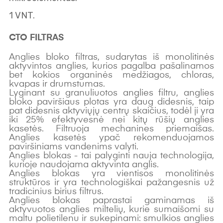
1 VNT.
CTO FILTRAS
Anglies bloko filtras, sudarytas iš monolitinės
aktyvintos anglies, kurios pagalba pašalinamos
bet kokios organinės medžiagos, chloras,
kvapas ir drumstumas.
Lyginant su granuliuotos anglies filtru, anglies
bloko paviršiaus plotas yra daug didesnis, taip
pat didesnis aktyviųjų centrų skaičius, todėl ji yra
iki 25% efektyvesnė nei kitų rūšių anglies
kasetės. Filtruoja mechanines priemaišas.
Anglies kasetės ypač rekomenduojamos
paviršiniams vandenims valyti.
Anglies blokas - tai palyginti nauja technologija,
kurioje naudojama aktyvinta anglis.
Anglies blokas yra vientisos monolitinės
struktūros ir yra technologiškai pažangesnis už
tradicinius birius filtrus.
Anglies blokas paprastai gaminamas iš
aktyvuotos anglies miltelių, kurie sumaišomi su
maltu polietilenu ir sukepinami: smulkios anglies