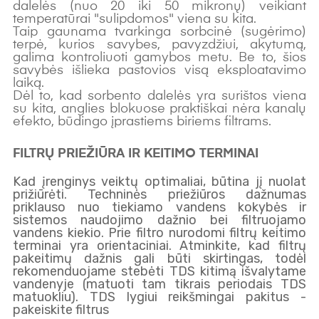
dalelės (nuo 20 iki 50 mikronų) veikiant
temperatūrai "sulipdomos" viena su kita.
Taip gaunama tvarkinga sorbcinė (sugėrimo)
terpė, kurios savybes, pavyzdžiui, akytumą,
galima kontroliuoti gamybos metu. Be to, šios
savybės išlieka pastovios visą eksploatavimo
laiką.
Dėl to, kad sorbento dalelės yra surištos viena
su kita, anglies blokuose praktiškai nėra kanalų
efekto, būdingo įprastiems biriems filtrams.
FILTRŲ PRIEŽIŪRA IR KEITIMO TERMINAI
Kad įrenginys veiktų optimaliai, būtina jį nuolat
prižiūrėti. Techninės priežiūros dažnumas
priklauso nuo tiekiamo vandens kokybės ir
sistemos naudojimo dažnio bei filtruojamo
vandens kiekio. Prie filtro nurodomi filtrų keitimo
terminai yra orientaciniai. Atminkite, kad filtrų
pakeitimų dažnis gali būti skirtingas, todėl
rekomenduojame stebėti TDS kitimą išvalytame
vandenyje (matuoti tam tikrais periodais TDS
matuokliu). TDS lygiui reikšmingai pakitus -
pakeiskite filtrus