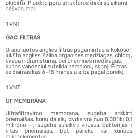
pluošto. Pluošto porų struktūros dėka sulaikomi
nešvarumai.
1 VNT.
GAC FILTRAS
Granuliuotos anglies filtras pagamintas iš kokoso
lukšto anglies, šalina organines medžiagas, chlorą,
kvapą ir drumstumą, bei chemines medžiagas,
kurios vandeniui suteikia nemalonų skonį. Filtras
keičiamas kas 6–18 mėnesių arba pagal poreikį.
1 VNT.
UF MEMBRANA
Ultrafiltravimo membrana, sugeba atskirti
ZEROWATER
priemaišas, kurių dalelių dydis yra nuo 0,001iki 0,1
FILTER
mikrono – ji sugeba sulaikyti virusus, bakterijas ir
INCLUDES:
kitas priemaišas, bet palieka kai kuriuos
mikroelementus.