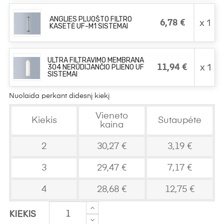
ANGLIES PLUOŠTO FILTRO
x 1
6,78 €
KASETĖ UF-M1 SISTEMAI
ULTRA FILTRAVIMO MEMBRANA
x 1
304 NERŪDIJANČIO PLIENO UF
11,94 €
SISTEMAI
Nuolaida perkant didesnį kiekį
Vieneto
Kiekis
Sutaupėte
kaina
2
30,27 €
3,19 €
3
29,47 €
7,17 €
4
28,68 €
12,75 €
KIEKIS