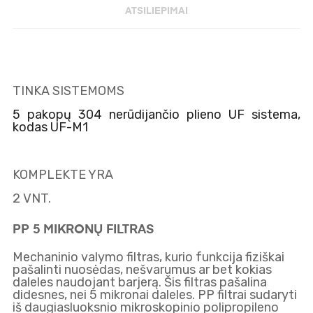
ATSILIEPIMAI
TINKA SISTEMOMS
5 pakopų 304 nerūdijančio plieno UF sistema,
kodas UF-M1
KOMPLEKTE YRA
2 VNT.
PP 5 MIKRONŲ FILTRAS
Mechaninio valymo filtras, kurio funkcija fiziškai
pašalinti nuosėdas, nešvarumus ar bet kokias
daleles naudojant barjerą. Šis filtras pašalina
didesnes, nei 5 mikronai daleles. PP filtrai sudaryti
iš daugiasluoksnio mikroskopinio polipropileno