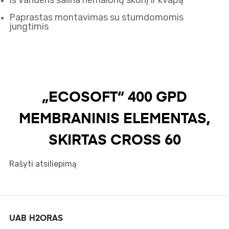
Iš vandens šalina nemalonų skonį ir kvapą
Paprastas montavimas su stumdomomis
jungtimis
„ECOSOFT“ 400 GPD
MEMBRANINIS ELEMENTAS,
SKIRTAS CROSS 60
Rašyti atsiliepimą
UAB H2ORAS