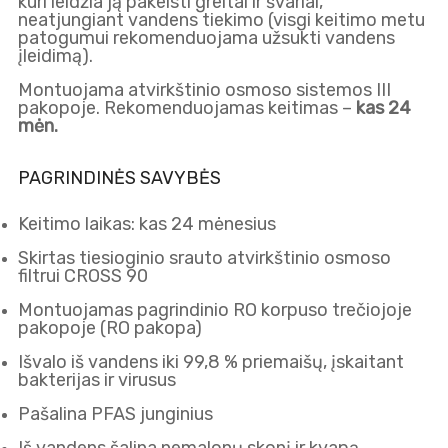
kuri leidžia ją pakeisti greitai ir švariai,
neatjungiant vandens tiekimo (visgi keitimo metu
patogumui rekomenduojama užsukti vandens
įleidimą).
Montuojama atvirkštinio osmoso sistemos
III
pakopoje
. Rekomenduojamas keitimas –
kas 24
mėn.
PAGRINDINĖS SAVYBĖS
Keitimo laikas: kas 24 mėnesius
Skirtas tiesioginio srauto atvirkštinio osmoso
filtrui CROSS 90
Montuojamas pagrindinio RO korpuso trečiojoje
pakopoje (RO pakopa)
Išvalo iš vandens iki 99,8 % priemaišų, įskaitant
bakterijas ir virusus
Pašalina PFAS junginius