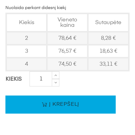
Nuolaida perkant didesnį kiekį
Vieneto
Kiekis
Sutaupėte
kaina
2
78,64 €
8,28 €
3
76,57 €
18,63 €
4
74,50 €
33,11 €
KIEKIS
Į KREPŠELĮ