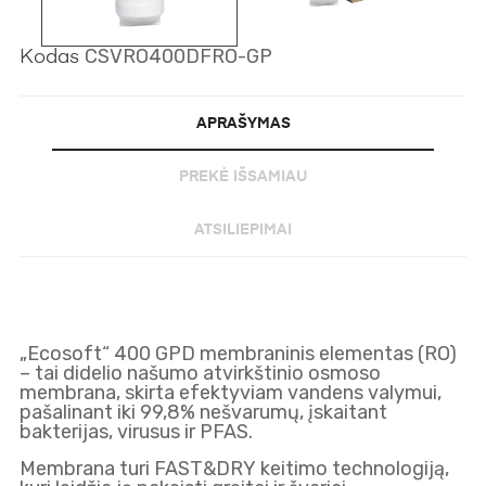
CSVRO400DFRO-GP
Kodas
APRAŠYMAS
PREKĖ IŠSAMIAU
ATSILIEPIMAI
„Ecosoft“ 400 GPD membraninis elementas (RO)
– tai didelio našumo atvirkštinio osmoso
membrana, skirta efektyviam vandens valymui,
pašalinant iki
99,8%
nešvarumų, įskaitant
bakterijas, virusus ir
PFAS
.
Membrana turi
FAST&DRY
keitimo technologiją,