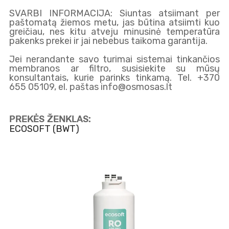
SVARBI INFORMACIJA: Siuntas atsiimant per
paštomatą žiemos metu, jas būtina atsiimti kuo
greičiau, nes kitu atveju minusinė temperatūra
pakenks prekei ir jai nebebus taikoma garantija.
Jei nerandante savo turimai sistemai tinkančios
membranos ar filtro, susisiekite su mūsų
konsultantais, kurie parinks tinkamą. Tel. +370
655 05109, el. paštas info@osmosas.lt
PREKĖS ŽENKLAS:
ECOSOFT (BWT)