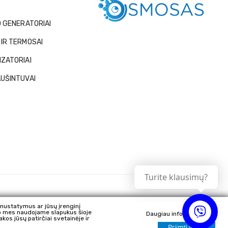
O GENERATORIAI
IR TERMOSAI
ZATORIAI
UŠINTUVAI
Turite klausimų?
sų nustatymus ar jūsų įrenginį
aip mes naudojame slapukus šioje
Daugiau informacijos
akos jūsų patirčiai svetainėje ir
Priimti viską