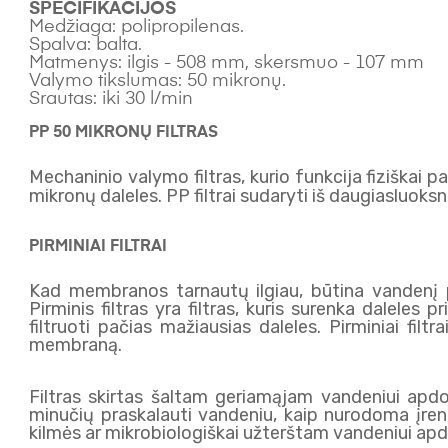
SPECIFIKACIJOS
Medžiaga: polipropilenas.
Spalva: balta.
Matmenys: ilgis - 508 mm, skersmuo - 107 mm
Valymo tikslumas: 50 mikronų.
Srautas: iki 30 l/min
PP 50 MIKRONŲ FILTRAS
Mechaninio valymo filtras, kurio funkcija fiziškai p
ZEROWATER
mikronų daleles. PP filtrai sudaryti iš daugiasluok
FILTER
INCLUDES:
PIRMINIAI FILTRAI
Kad membranos tarnautų ilgiau, būtina vandenį 
Pirminis filtras yra filtras, kuris surenka dalele
filtruoti pačias mažiausias daleles. Pirminiai fi
membraną.
Filtras skirtas šaltam geriamąjam vandeniui ap
minučių praskalauti vandeniu, kaip nurodoma įreng
kilmės ar mikrobiologiškai užterštam vandeniui apd