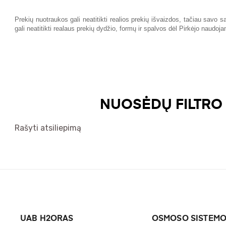
Prekių nuotraukos gali neatitikti realios prekių išvaizdos, tačiau savo
gali neatitikti realaus prekių dydžio, formų ir spalvos dėl Pirkėjo naudoj
NUOSĖDŲ FILTRO 
Rašyti atsiliepimą
UAB H2ORAS
OSMOSO SISTEM