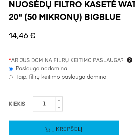
NUOSĖDŲ FILTRO KASETĖ WA
20" (50 MIKRONŲ) BIGBLUE
14,46 €
*
AR JUS DOMINA FILRŲ KEITIMO PASLAUGA?
Paslauga nedomina
Taip, filtrų keitimo paslauga domina
KIEKIS
Į KREPŠELĮ