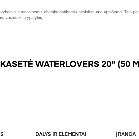
 savybėmis ir techninėmis charakteristikomis nesiskirs nuo aprašymo. Taip p
amo vaizduoklio ypatybių.
KASETĖ WATERLOVERS 20" (50 
OS
DALYS IR ELEMENTAI
ĮRANGA