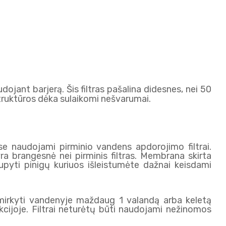
dojant barjerą. Šis filtras pašalina didesnes, nei 50
 struktūros dėka sulaikomi nešvarumai.
 naudojami pirminio vandens apdorojimo filtrai.
yra brangesnė nei pirminis filtras. Membrana skirta
aupyti pinigų kuriuos išleistumėte dažnai keisdami
mirkyti vandenyje maždaug 1 valandą arba keletą
kcijoje. Filtrai neturėtų būti naudojami nežinomos