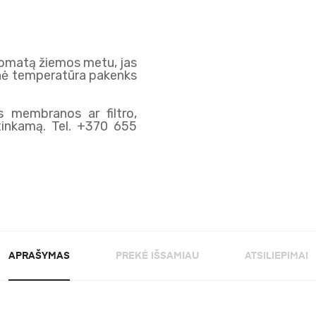
omatą žiemos metu, jas
sinė temperatūra pakenks
s membranos ar filtro,
 tinkamą. Tel. +370 655
APRAŠYMAS
PREKĖ IŠSAMIAU
ATSILIEPIMAI