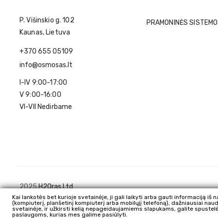
P. Višinskio g. 102
PRAMONINĖS SISTEM
Kaunas, Lietuva
+370 655 05109
info@osmosas.lt
I-IV 9:00-17:00
V 9:00-16:00
VI-VII Nedirbame
2025
H2Oras Ltd
Kai lankotės bet kurioje svetainėje, ji gali laikyti arba gauti informaciją iš
Asistentas
(kompiuterį, planšetinį kompiuterį arba mobilųjį telefoną), dažniausiai na
svetainėje, ir užkirsti kelią nepageidaujamiems slapukams, galite spustelėti 
paslaugoms, kurias mes galime pasiūlyti.