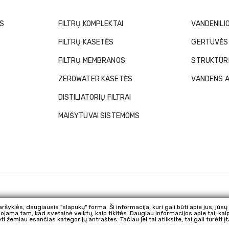
OS
FILTRŲ KOMPLEKTAI
VANDENILI
FILTRŲ KASETĖS
GERTUVĖS 
FILTRŲ MEMBRANOS
STRUKTŪRI
ZEROWATER KASETĖS
VANDENS A
DISTILIATORIŲ FILTRAI
MAIŠYTUVAI SISTEMOMS
 naršyklės, daugiausia "slapukų" forma. Ši informacija, kuri gali būti apie jus, jū
udojama tam, kad svetainė veiktų, kaip tikitės. Daugiau informacijos apie tai, k
žemiau esančias kategorijų antraštes. Tačiau jei tai atliksite, tai gali turėti įt