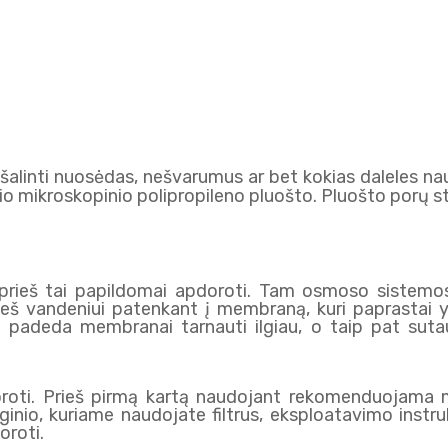
ašalinti nuosėdas, nešvarumus ar bet kokias daleles nau
snio mikroskopinio polipropileno pluošto. Pluošto porų
prieš tai papildomai apdoroti. Tam osmoso sistemose
s prieš vandeniui patenkant į membraną, kuri paprastai 
ltrai padeda membranai tarnauti ilgiau, o taip pat sut
doroti. Prieš pirmą kartą naudojant rekomenduojama 
inio, kuriame naudojate filtrus, eksploatavimo instru
oroti.