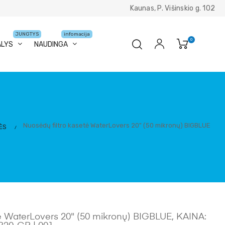
Kaunas, P. Višinskio g. 102
JUNGTYS
infomacija
0
ALYS
NAUDINGA
Nuosėdų filtro kasetė WaterLovers 20" (50 mikronų) BIGBLUE
ĖS