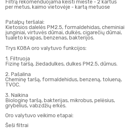
Filtrą rekomenduojama keisti mieste - 2 kartus
per metus, kaimo vietovėje - kartą metuose
Patalpų teršalai:
Kietosios dalelės PM2.5, formaldehidas, cheminiai
junginiai, virtuvės dūmai, dulkės, cigarečių dūmai,
tualeto kvapas, benzenas, bakterijos.
Trys K08A oro valytuvo funkcijos:
1. Filtruoja
Fizinę taršą, žiedadulkes, dulkes PM2.5, dūmus.
2. Pašalina
Cheminę taršą, formaldehidus, benzeną, tolueną,
TVOC.
3. Naikina
Biologinę taršą, bakterijas, mikrobus, pelėsius,
grybelius, vabzdžių erkės.
Oro valytuvo veikimo etapai:
Šeši filtrai