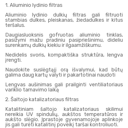
1. Aliuminio lydinio filtras
Aliuminio lydinio dulkių filtras gali filtruoti
stambias dulkes, pleiskanas, žiedadulkes ir kitus
teršalus.
Daugiasluoksnis gofruotas aliuminio tinklas,
pasižymi mažu pradiniu pasipriešinimu, dideliu
surenkamų dulkių kiekiu ir ilgaamžiškumu.
Nedidelis svoris, kompaktiška struktūra, lengva
įrengti.
Naudokite suslėgtąjį orą išvalymui, kad būtų
galima daug kartų valyti ir pakartotinai naudoti
Lengvas aušinimas gali prailginti ventiliatoriaus
variklio tarnavimo laiką
2. Šaltojo katalizatoriaus filtras
Katalitiniam šaltojo katalizatoriaus skilimui
nereikia UV spindulių, aukštos temperatūros ir
aukšto slėgio. Įprastoje gyvenamojoje aplinkoje
jis gali turėti katalitinį poveikį taršai kontroliuoti.