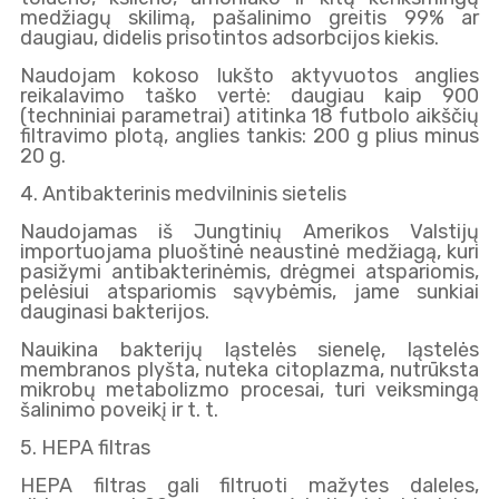
medžiagų skilimą, pašalinimo greitis 99% ar
daugiau, didelis prisotintos adsorbcijos kiekis.
Naudojam kokoso lukšto aktyvuotos anglies
reikalavimo taško vertė: daugiau kaip 900
(techniniai parametrai) atitinka 18 futbolo aikščių
filtravimo plotą, anglies tankis: 200 g plius minus
20 g.
4. Antibakterinis medvilninis sietelis
Naudojamas iš Jungtinių Amerikos Valstijų
importuojama pluoštinė neaustinė medžiagą, kuri
pasižymi antibakterinėmis, drėgmei atspariomis,
pelėsiui atspariomis sąvybėmis, jame sunkiai
dauginasi bakterijos.
Nauikina bakterijų ląstelės sienelę, ląstelės
membranos plyšta, nuteka citoplazma, nutrūksta
mikrobų metabolizmo procesai, turi veiksmingą
šalinimo poveikį ir t. t.
5. HEPA filtras
HEPA filtras gali filtruoti mažytes daleles,