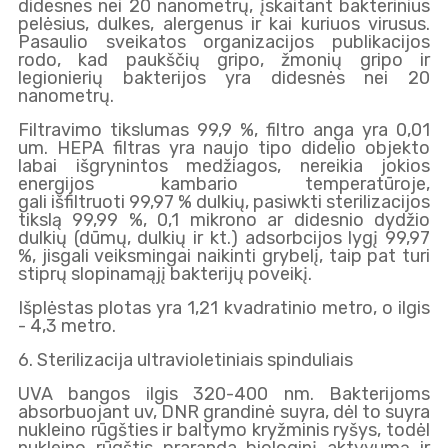
didesnes nei 20 nanometrų, įskaitant bakterinius
pelėsius, dulkes, alergenus ir kai kuriuos virusus.
Pasaulio sveikatos organizacijos publikacijos
rodo, kad paukščių gripo, žmonių gripo ir
legionierių bakterijos yra didesnės nei 20
nanometrų.
Filtravimo tikslumas 99,9 %, filtro anga yra 0,01
um. HEPA filtras yra naujo tipo didelio objekto
labai išgrynintos medžiagos, nereikia jokios
energijos kambario temperatūroje,
gali išfiltruoti 99,97 % dulkių, pasiwkti sterilizacijos
tikslą 99,99 %, 0,1 mikrono ar didesnio dydžio
dulkių (dūmų, dulkių ir kt.) adsorbcijos lygį 99,97
%, jisgali veiksmingai naikinti grybelį, taip pat turi
stiprų slopinamąjį bakterijų poveikį.
Išplėstas plotas yra 1,21 kvadratinio metro, o ilgis
- 4,3 metro.
6. Sterilizacija ultravioletiniais spinduliais
UVA bangos ilgis 320-400 nm. Bakterijoms
absorbuojant uv, DNR grandinė suyra, dėl to suyra
nukleino rūgšties ir baltymo kryžminis ryšys, todėl