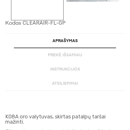
CLEARAIR-FL-GP
Kodas
APRAŠYMAS
PREKĖ IŠSAMIAU
INSTRUKCIJOS
ATSILIEPIMAI
K08A oro valytuvas, skirtas patalpų taršai
mažinti.