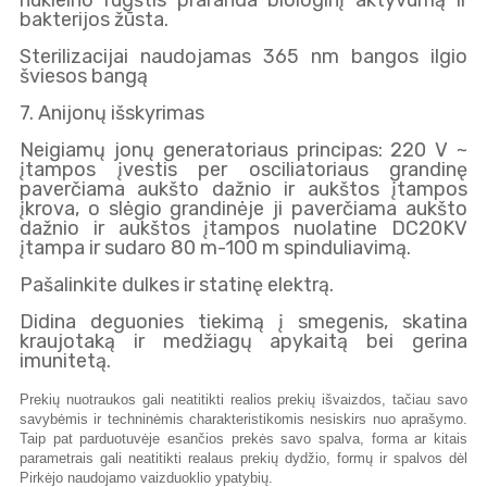
nukleino rūgštis praranda biologinį aktyvumą ir
bakterijos žūsta.
Sterilizacijai naudojamas 365 nm bangos ilgio
šviesos bangą
7. Anijonų išskyrimas
Neigiamų jonų generatoriaus principas: 220 V ~
įtampos įvestis per osciliatoriaus grandinę
paverčiama aukšto dažnio ir aukštos įtampos
įkrova, o slėgio grandinėje ji paverčiama aukšto
dažnio ir aukštos įtampos nuolatine DC20KV
įtampa ir sudaro 80 m-100 m spinduliavimą.
Pašalinkite dulkes ir statinę elektrą.
Didina deguonies tiekimą į smegenis, skatina
kraujotaką ir medžiagų apykaitą bei gerina
imunitetą.
Prekių nuotraukos gali neatitikti realios prekių išvaizdos, tačiau savo
savybėmis ir techninėmis charakteristikomis nesiskirs nuo aprašymo.
Taip pat parduotuvėje esančios prekės savo spalva, forma ar kitais
parametrais gali neatitikti realaus prekių dydžio, formų ir spalvos dėl
Pirkėjo naudojamo vaizduoklio ypatybių.