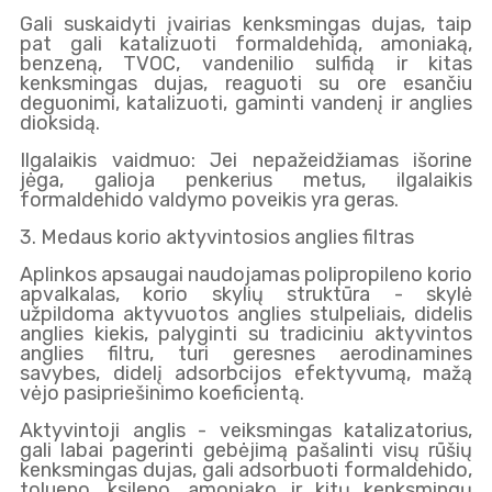
Gali suskaidyti įvairias kenksmingas dujas, taip
pat gali katalizuoti formaldehidą, amoniaką,
benzeną, TVOC, vandenilio sulfidą ir kitas
kenksmingas dujas, reaguoti su ore esančiu
deguonimi, katalizuoti, gaminti vandenį ir anglies
dioksidą.
Ilgalaikis vaidmuo: Jei nepažeidžiamas išorine
jėga, galioja penkerius metus, ilgalaikis
formaldehido valdymo poveikis yra geras.
3. Medaus korio aktyvintosios anglies filtras
Aplinkos apsaugai naudojamas polipropileno korio
apvalkalas, korio skylių struktūra - skylė
užpildoma aktyvuotos anglies stulpeliais, didelis
anglies kiekis, palyginti su tradiciniu aktyvintos
anglies filtru, turi geresnes aerodinamines
savybes, didelį adsorbcijos efektyvumą, mažą
vėjo pasipriešinimo koeficientą.
Aktyvintoji anglis - veiksmingas katalizatorius,
gali labai pagerinti gebėjimą pašalinti visų rūšių
kenksmingas dujas, gali adsorbuoti formaldehido,
tolueno, ksileno, amoniako ir kitų kenksmingų