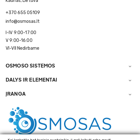
Kaunas, Lietuva
+370 655 05109
info@osmosas.lt
I-IV 9:00-17:00
V 9:00-16:00
VI-VII Nedirbame
OSMOSO SISTEMOS

DALYS IR ELEMENTAI

ĮRANGA
