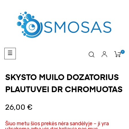
Toggle
0
☰
navigation
SKYSTO MUILO DOZATORIUS
PLAUTUVEI DR CHROMUOTAS
26,00 €
Šiuo metu šios prekės nėra sandėlyje – ji yra