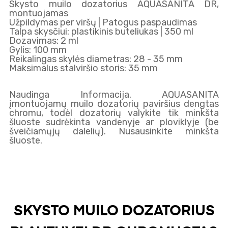
Skysto muilo dozatorius AQUASANITA DR,
montuojamas
Užpildymas per viršų | Patogus paspaudimas
Talpa skysčiui: plastikinis buteliukas | 350 ml
Dozavimas: 2 ml
Gylis: 100 mm
Reikalingas skylės diametras: 28 - 35 mm
Maksimalus stalviršio storis: 35 mm
Naudinga Informacija. AQUASANITA
įmontuojamų muilo dozatorių paviršius dengtas
chromu, todėl dozatorių valykite tik minkšta
šluoste sudrėkinta vandenyje ar ploviklyje (be
šveičiamųjų dalelių). Nusausinkite minkšta
šluoste.
SKYSTO MUILO DOZATORIUS