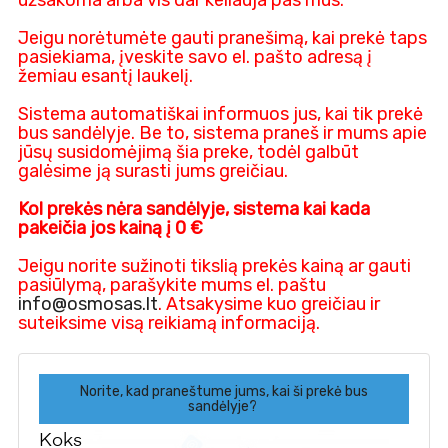
užsakoma arba vis dar keliauja pas mus.
Jeigu norėtumėte gauti pranešimą, kai prekė taps
pasiekiama, įveskite savo el. pašto adresą į
žemiau esantį laukelį.
Sistema automatiškai informuos jus, kai tik prekė
bus sandėlyje. Be to, sistema praneš ir mums apie
jūsų susidomėjimą šia preke, todėl galbūt
galėsime ją surasti jums greičiau.
Kol prekės nėra sandėlyje, sistema kai kada
pakeičia jos kainą į 0 €
Jeigu norite sužinoti tikslią prekės kainą ar gauti
pasiūlymą, parašykite mums el. paštu
info@osmosas.lt
. Atsakysime kuo greičiau ir
suteiksime visą reikiamą informaciją.
Norite, kad praneštume jums, kai ši prekė bus
sandėlyje?
Koks