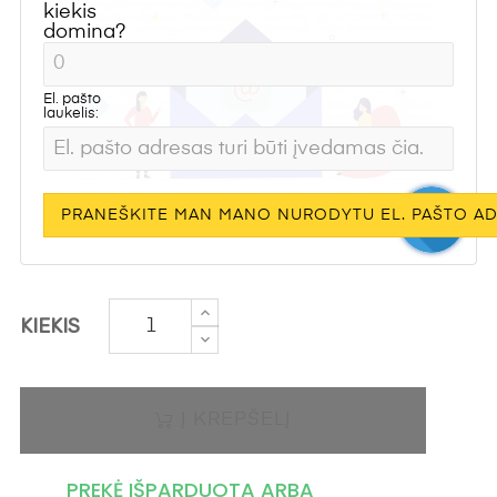
kiekis
domina?
El. pašto
laukelis:
PRANEŠKITE MAN MANO NURODYTU EL. PAŠTO AD
KIEKIS
Į KREPŠELĮ
PREKĖ IŠPARDUOTA ARBA