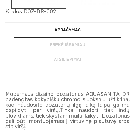
DOZ-DR-002
Kodas
APRAŠYMAS
PREKĖ IŠSAMIAU
ATSILIEPIMAI
Modernaus dizaino dozatorius AQUASANITA DR
padengtas kokybišku chromo sluoksniu užtikrina,
kad naudosite dozatorių ilgą laiką.Talpą galima
papildyti per viršų.Tinka naudoti tiek indų
plovikliams, tiek skystam muilui laikyti. Dozatorius
gali būti montuojamas į virtuvinę plautuvę arba
stalviršį.