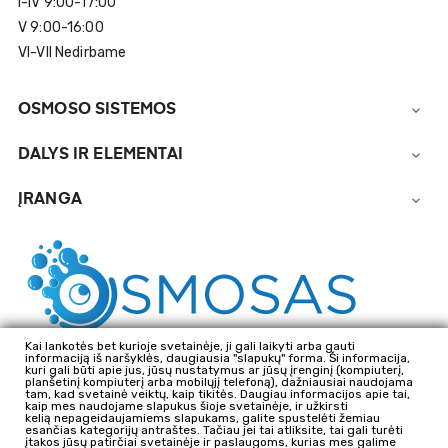
I-IV 9:00-17:00
V 9:00-16:00
VI-VII Nedirbame
OSMOSO SISTEMOS

DALYS IR ELEMENTAI

ĮRANGA

Kai lankotės bet kurioje svetainėje, ji gali laikyti arba gauti
informaciją iš naršyklės, daugiausia "slapukų" forma. Ši informacija,
kuri gali būti apie jus, jūsų nustatymus ar jūsų įrenginį (kompiuterį,
planšetinį kompiuterį arba mobilųjį telefoną), dažniausiai naudojama
tam, kad svetainė veiktų, kaip tikitės. Daugiau informacijos apie tai,
kaip mes naudojame slapukus šioje svetainėje, ir užkirsti
kelią nepageidaujamiems slapukams, galite spustelėti žemiau
esančias kategorijų antraštes. Tačiau jei tai atliksite, tai gali turėti
įtakos jūsų patirčiai svetainėje ir paslaugoms, kurias mes galime
2025
H2Oras Ltd