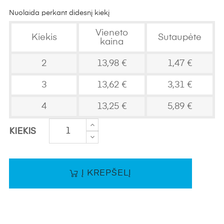
Nuolaida perkant didesnį kiekį
Vieneto
Kiekis
Sutaupėte
kaina
2
13,98 €
1,47 €
3
13,62 €
3,31 €
4
13,25 €
5,89 €
KIEKIS
Į KREPŠELĮ