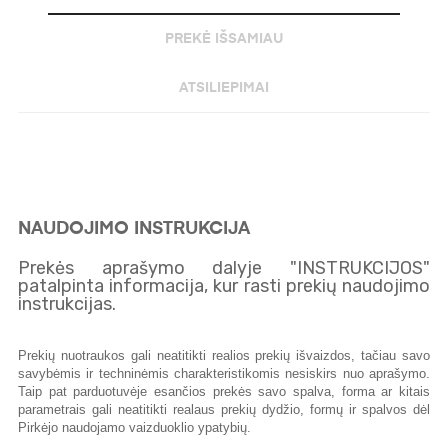
PREKĖ IŠSAMIAU
ATSILIEPIMAI
NAUDOJIMO INSTRUKCIJA
Prekės aprašymo dalyje "INSTRUKCIJOS"
patalpinta informacija, kur rasti prekių naudojimo
instrukcijas.
Prekių nuotraukos gali neatitikti realios prekių išvaizdos, tačiau savo
savybėmis ir techninėmis charakteristikomis nesiskirs nuo aprašymo.
Taip pat parduotuvėje esančios prekės savo spalva, forma ar kitais
parametrais gali neatitikti realaus prekių dydžio, formų ir spalvos dėl
Pirkėjo naudojamo vaizduoklio ypatybių.