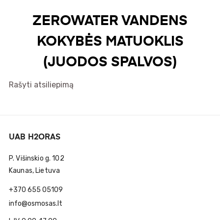
ZEROWATER VANDENS
KOKYBĖS MATUOKLIS
(JUODOS SPALVOS)
Rašyti atsiliepimą
UAB H2ORAS
P. Višinskio g. 102
Kaunas, Lietuva
+370 655 05109
info@osmosas.lt