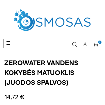
Toggle
0
☰
navigation
ZEROWATER VANDENS
KOKYBĖS MATUOKLIS
(JUODOS SPALVOS)
14,72 €