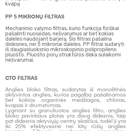
kvapą
PP 5 MIKRONŲ FILTRAS
Mechaninio valymo filtras, kurio funkcija fiziškai
pašalinti nuosėdas, nešvarumus ar bet kokias
daleles naudojant barjerą. Šis filtras pašalina
didesnes, nei 5 mikronai daleles. PP filtrai sudaryti
iš daugiasluoksnio mikroskopinio polipropileno
pluošto. Pluošto porų struktūros dėka sulaikomi
nešvarumai.
CTO FILTRAS
Anglies bloko filtras, sudarytas iš monolitinės
aktyvintos anglies, kurios pagalba pašalinamos
bet kokios organinės medžiagos, chloras,
kvapas ir drumstumas.
Lyginant su granuliuotos anglies filtru, anglies
bloko paviršiaus plotas yra daug didesnis, taip
pat didesnis aktyviųjų centrų skaičius, todėl ji yra
iki 25% efektyvesnė nei kitų rūšių anglies