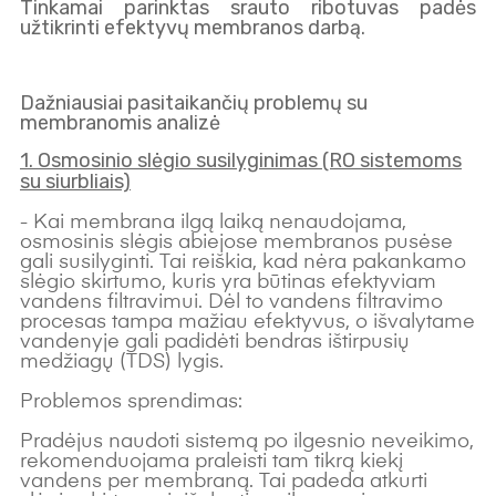
Tinkamai parinktas srauto ribotuvas padės
užtikrinti efektyvų membranos darbą.
Dažniausiai pasitaikančių problemų su
membranomis analizė
1. Osmosinio slėgio susilyginimas (RO sistemoms
su siurbliais)
- Kai membrana ilgą laiką nenaudojama,
osmosinis slėgis abiejose membranos pusėse
gali susilyginti. Tai reiškia, kad nėra pakankamo
slėgio skirtumo, kuris yra būtinas efektyviam
vandens filtravimui. Dėl to vandens filtravimo
procesas tampa mažiau efektyvus, o išvalytame
vandenyje gali padidėti bendras ištirpusių
medžiagų (TDS) lygis.
Problemos sprendimas:
Pradėjus naudoti sistemą po ilgesnio neveikimo,
rekomenduojama praleisti tam tikrą kiekį
vandens per membraną. Tai padeda atkurti