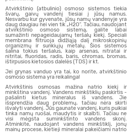
Atvirkštinio (atbulinio) osmoso sistemos tiekia
švarų, gaivų vandenį tiesiai į jūsų namus.
Nesvarbu kur gyvenate, jūsų namų vandenyje yra
daug daugiau nei vien tik „H2O“. Tačiau, naudojant
atvirkštinio osmoso sistemą, galite labai
sumažinti nepageidaujamų teršalų kiekį. Speciali
membrana filtruoja didžiąją dalį mikroskopinių
organizmų ir sunkiųjų metalų. Šios sistemos
šalina tokius teršalus, kaip arsenas, nitratai ir
nitritai, fluoridas, radis, baris, chromas, bromas,
ištirpusios kietosios dalelės (TDS) ir kt.
Jei grynas vanduo yra tai, ko norite, atvirkštinio
osmoso sistema yra reikalinga!
Atvirkštinis osmosas mažina natrio kiekį ir
minkština vandenį. Vandens minkštiklių paskirtis -
pašalinti kietus mineralus iš vandens. Jie
išsprendžia daug problemų, tačiau nėra skirti
išvalyti vandenį. Jūs gaunate vandenį, kuris puikiai
tinka namų ruošai, maudytis ir skalbti. Tačiau ne
visi mėgsta suminkštinto vandens skonį.
Atminkite, naudojant vandens minkštiklį, jonų
mainų procese, kietieji mineralai pakeičiami natrio