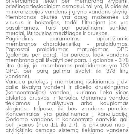
priverčiamos tekėti per membraną kryptimi,
priešinga tiesioginiam osmosui, tai yra, iš didelės
mineralizacijos vandens į gryno vandens skyrių.
Membranos akutės yra daug mažesnės už
virusus ir bakterijas, todėl filtruojant jos yra
pašalinamos. Taip pat pašalinami sunkieji
metalai, ištirpusios medžiagos ir druskos.
Pagrindinis parametras apibrėžiantis
membranos charakteristiką - pralaidumas.
Paprastai pralaidumas matuojamas GPD
(galonais per parą). Tai parodo, kiek vandens
membrana gali išvalyti per parą. 1 galonas - 3.78
litro (taigi, jei membranos pralaidumas yra 100
GPD, per parą galima išvalyti iki 378 litrų
vandens).
Vanduo patekęs į membraną išskiriamas į dvi
dalis: išvalytą vandenį ir didelio druskingumo
(koncentracijos) vandenį, kuriame lieka visos
atskirtos druskos ir teršalai. Geriamas vanduo
tiekiamas į maišytuvą arba kaupiamas
slėginėse talpose, iki bus vandens poreikis.
Koncentratas yra pašalinamas į kanalizaciją.
Geriamo vandens ir koncentrato santykis gali
būti įvairus (nuo 1:1 iki 1:7), jis priklauso nuo į
atvirkštinio osmoso sistemą tiekiamo vandens