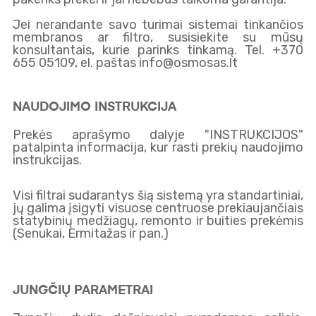
Jei nerandante savo turimai sistemai tinkančios
membranos ar filtro, susisiekite su mūsų
konsultantais, kurie parinks tinkamą. Tel. +370
655 05109, el. paštas info@osmosas.lt
NAUDOJIMO INSTRUKCIJA
Prekės aprašymo dalyje "INSTRUKCIJOS"
patalpinta informacija, kur rasti prekių naudojimo
instrukcijas.
Visi filtrai sudarantys šią sistemą yra standartiniai,
jų galima įsigyti visuose centruose prekiaujančiais
statybinių medžiagų, remonto ir buities prekėmis
(Senukai, Ermitažas ir pan.)
JUNGČIŲ PARAMETRAI