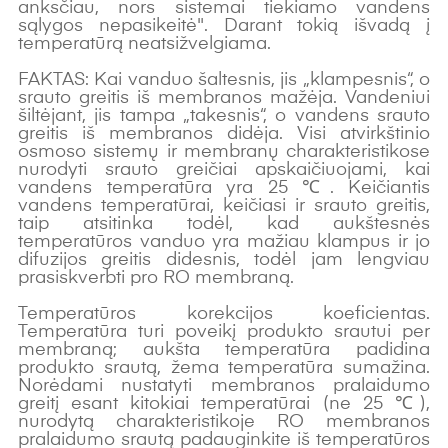
anksčiau, nors sistemai tiekiamo vandens
sąlygos nepasikeitė". Darant tokią išvadą į
temperatūrą neatsižvelgiama.
FAKTAS: Kai vanduo šaltesnis, jis „klampesnis“, o
srauto greitis iš membranos mažėja. Vandeniui
šiltėjant, jis tampa „takesnis“, o vandens srauto
greitis iš membranos didėja. Visi atvirkštinio
osmoso sistemų ir membranų charakteristikose
nurodyti srauto greičiai apskaičiuojami, kai
vandens temperatūra yra 25 ℃. Keičiantis
vandens temperatūrai, keičiasi ir srauto greitis,
taip atsitinka todėl, kad aukštesnės
temperatūros vanduo yra mažiau klampus ir jo
difuzijos greitis didesnis, todėl jam lengviau
prasiskverbti pro RO membraną.
Temperatūros korekcijos koeficientas.
Temperatūra turi poveikį produkto srautui per
membraną; aukšta temperatūra padidina
produkto srautą, žema temperatūra sumažina.
Norėdami nustatyti membranos pralaidumo
greitį esant kitokiai temperatūrai (ne 25 ℃),
nurodytą charakteristikoje RO membranos
pralaidumo srautą padauginkite iš temperatūros