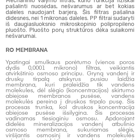
Mechaninio valymo filtras, kurio funkcija fiziškai
ZEROWATER
pašalinti nuosėdas, nešvarumus ar bet kokias
FILTER
daleles naudojant barjerą. Šis filtras pašalina
INCLUDES:
didesnes, nei 1 mikronas daleles. PP filtrai sudaryti
iš daugiasluoksnio mikroskopinio polipropileno
pluošto. Pluošto porų struktūros dėka sulaikomi
nešvarumai.
RO MEMBRANA
Ypatingai smulkaus porėtumo (vienos poros
dydis 0,0001 mikrono) filtras, veikiantis
atvirkštinio osmoso principu. Gryną vandenį ir
druskų tirpalą atskyrus pusiau laidžia
membrana, kuri praleidžia tik vandens
molekules, dėl slėgio (koncentracijos) skirtumo
abiejose membranos pusėse, vandens
molekulės pereina į druskos tirpalo pusę. Šis
procesas trunka, kol druskos koncentracija
abiejose pusėse išsilygina. Šis procesas
vadinamas tiesioginiu osmosu. Apdorojant
didelės mineralizacijos vandenį atbulinio
osmoso membrana, sukuriamas slėgis,
viršijantis osmosinį ir vandens molekulės