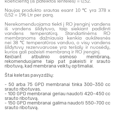
koeficientą (iš pateiktos lentelės) = 0,52.
Naujas produkto srautas esant 10 ℃ yra 378 x
0,52 = 196 Ltr per parą.
Nerekomenduojama tiekti į RO įrenginį vandens
iš vandens šildytuvo, taip siekiant padidinti
vandens temperatūrą. Standartinėms RO
membranoms dažniausia kenkia aukštesnės
nei 38 ℃ temperatūros vanduo, o visų vandens
šildytuvų rezervuaruose yra teršalų ir nuosėdų,
kurios gali pažeisti membraną ir RO įrenginį.
Keičiant atbulinio osmoso membraną,
rekomenduojame taip pat pakeisti ir srauto
ribotuvą, kad membrana veiktų optimaliai.
Štai keletas pavyzdžių:
- 50 arba 75 GPD membranai tinka 300–350 cc
srauto ribotuvas.
- 100 GPD membranai geriau naudoti 420–450 cc
srauto ribotuvą.
- 150 GPD membranai galima naudoti 550–700 cc
srauto ribotuvą.