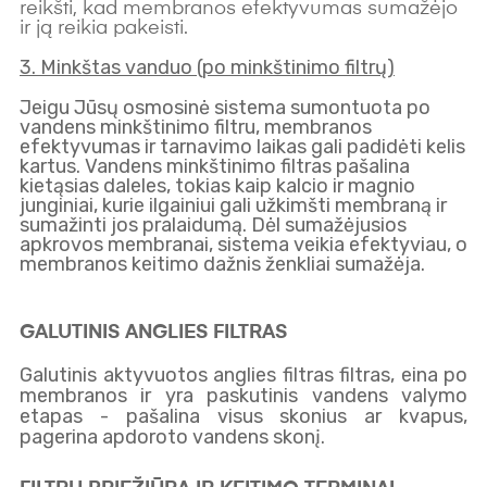
reikšti, kad membranos efektyvumas sumažėjo
ir ją reikia pakeisti.
3. Minkštas vanduo (po minkštinimo filtrų)
Jeigu Jūsų osmosinė sistema sumontuota po
vandens minkštinimo filtru, membranos
efektyvumas ir tarnavimo laikas gali padidėti kelis
kartus. Vandens minkštinimo filtras pašalina
kietąsias daleles, tokias kaip kalcio ir magnio
junginiai, kurie ilgainiui gali užkimšti membraną ir
sumažinti jos pralaidumą. Dėl sumažėjusios
apkrovos membranai, sistema veikia efektyviau, o
membranos keitimo dažnis ženkliai sumažėja.
GALUTINIS ANGLIES FILTRAS
Galutinis aktyvuotos anglies filtras filtras, eina po
ZEROWATER
membranos ir yra paskutinis vandens valymo
FILTER
etapas - pašalina visus skonius ar kvapus,
INCLUDES:
pagerina apdoroto vandens skonį.