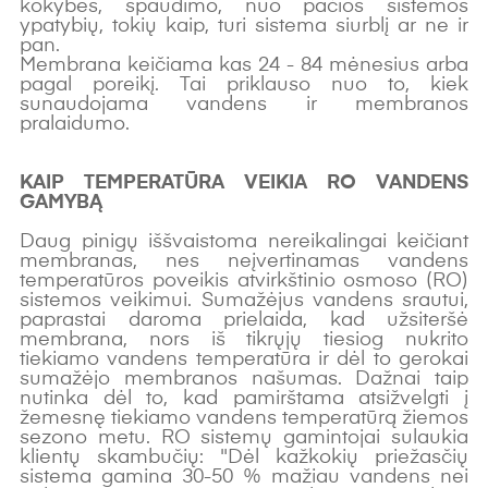
kokybės, spaudimo, nuo pačios sistemos
ypatybių, tokių kaip, turi sistema siurblį ar ne ir
pan.
Membrana keičiama kas 24 - 84 mėnesius arba
pagal poreikį. Tai priklauso nuo to, kiek
sunaudojama vandens ir membranos
pralaidumo.
KAIP TEMPERATŪRA VEIKIA RO VANDENS
GAMYBĄ
Daug pinigų iššvaistoma nereikalingai keičiant
membranas, nes neįvertinamas vandens
temperatūros poveikis atvirkštinio osmoso (RO)
sistemos veikimui. Sumažėjus vandens srautui,
paprastai daroma prielaida, kad užsiteršė
membrana, nors iš tikrųjų tiesiog nukrito
tiekiamo vandens temperatūra ir dėl to gerokai
sumažėjo membranos našumas. Dažnai taip
nutinka dėl to, kad pamirštama atsižvelgti į
žemesnę tiekiamo vandens temperatūrą žiemos
sezono metu. RO sistemų gamintojai sulaukia
klientų skambučių: "Dėl kažkokių priežasčių
sistema gamina 30-50 % mažiau vandens nei