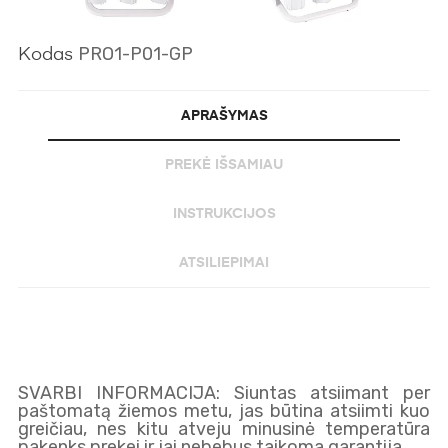
PRO1-P01-GP
Kodas
APRAŠYMAS
PREKĖ IŠSAMIAU
INSTRUKCIJOS
ATSILIEPIMAI
SVARBI INFORMACIJA: Siuntas atsiimant per
paštomatą žiemos metu, jas būtina atsiimti kuo
greičiau, nes kitu atveju minusinė temperatūra
pakenks prekei ir jai nebebus taikoma garantija.