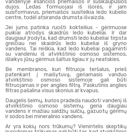
vandenyje esančios priemaišos ir susikaupusios
dujos. Ledas formuojasi iš išorės, ir jam
susiformavus, priemaišos susitelkia ledo kubelio
centre, todėl atsiranda drumsta išvaizda.
Jei jums patinka ruošti kokteilius - gėrimuose
puikiai atrodys skaidrūs ledo kubeliai. Ir dar
daugiau! Įrodyta, kad drumsti ledo kubeliai tirpsta
greičiau nei skaidrūs ledo kubeliai iš gryno
vandens. Tai reiškia, kad ledo kubeliai pagaminti
su vandeniu iš atvirkštinio osmoso sistemos,
išlaikys jūsų gėrimus šaltus ilgiau ir jų neatskies.
Be membranos, kuri filtruoja teršalus, prieš
patenkant į maišytuvą, geriamasis vanduo
atvirkštinio osmoso sistemoje gali būti
filtruojamas ir per anglies filtrą. Paskutinis anglies
filtras pašalina visus skonius ar kvapus.
Daugelis šeimų, kurios pradeda naudoti vandenį iš
atvirkštinio osmoso sistemų, geria daugiau
vandens ir mažiau saldžių sulčių, gazuotų gėrimų
ir sodos bei mineralinio vandens.
Ar yra kokių nors trūkumų? Vienintelis skeptikų
nurodomas trūkumas gali būti tas, kad atvirkštinio