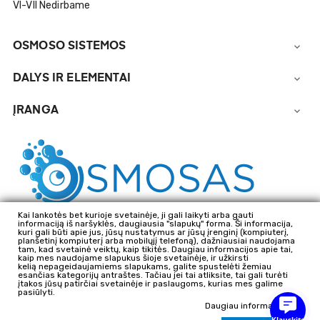
VI-VII Nedirbame
OSMOSO SISTEMOS

DALYS IR ELEMENTAI

ĮRANGA

Kai lankotės bet kurioje svetainėje, ji gali laikyti arba gauti
informaciją iš naršyklės, daugiausia "slapukų" forma. Ši informacija,
kuri gali būti apie jus, jūsų nustatymus ar jūsų įrenginį (kompiuterį,
planšetinį kompiuterį arba mobilųjį telefoną), dažniausiai naudojama
tam, kad svetainė veiktų, kaip tikitės. Daugiau informacijos apie tai,
kaip mes naudojame slapukus šioje svetainėje, ir užkirsti
kelią nepageidaujamiems slapukams, galite spustelėti žemiau
esančias kategorijų antraštes. Tačiau jei tai atliksite, tai gali turėti
įtakos jūsų patirčiai svetainėje ir paslaugoms, kurias mes galime
2025
H2Oras Ltd
pasiūlyti.
Daugiau informacijos
Klauskite