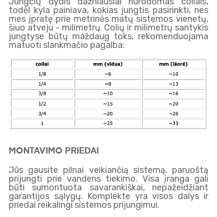
Jungčių dydis dažniausiai nurodomas coliais,
todėl kyla painiava, kokias jungtis pasirinkti, nes
mes įpratę prie metrinės matų sistemos vienetų,
šiuo atveju - milimetrų. Colių ir milimetrų santykis
jungtyse būtų maždaug toks, rekomenduojama
matuoti slankmačio pagalba:
MONTAVIMO PRIEDAI
Jūs gausite pilnai veikiančią sistemą, paruoštą
prijungti prie vandens tiekimo. Visa įranga gali
būti sumontuota savarankiškai, nepažeidžiant
garantijos sąlygų. Komplekte yra visos dalys ir
priedai reikalingi sistemos prijungimui.