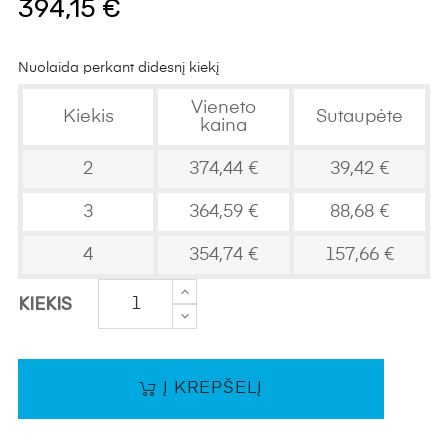
394,15 €
Nuolaida perkant didesnį kiekį
Vieneto
Kiekis
Sutaupėte
kaina
2
374,44 €
39,42 €
3
364,59 €
88,68 €
4
354,74 €
157,66 €
KIEKIS
Į KREPŠELĮ