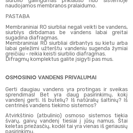
siurblio galingumas priklauso nuo sistemoje
naudojamos membranos pralaidumo.
PASTABA
Membraniniai RO siurbliai negali veikti be vandens,
siurblys dirbdamas be vandens labai greitai
sugadina diafragmas.
Membraniniai RO siurbliai dirbantys su kietu arba
labai geležimi užterštu vandeniu sugenda žymiai
greičiau - reikia keisti siurblio diafragmas.
Difragmų komplektus galite įsigyti pas mus.
OSMOSINIO VANDENS PRIVALUMAI
Gerti daugiau vandens yra protingas ir sveikas
ZEROWATER
sprendimas! Bet yra daug pasirinkimų, kokį
FILTER
vandenį gerti. Iš butelių? Iš natūralių šaltinių? Iš
INCLUDES:
centrinės vandens tiekimo sistemos?
Atvirkštinio (atbulinio) osmoso sistemos tiekia
švarų, gaivų vandenį tiesiai į jūsų namus. Štai
keletas priežasčių, kodėl tai yra vienas iš geriausių
pasirinkimų.