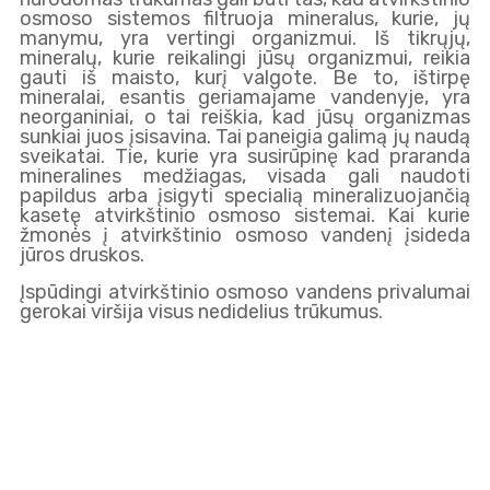
osmoso sistemos filtruoja mineralus, kurie, jų
manymu, yra vertingi organizmui. Iš tikrųjų,
mineralų, kurie reikalingi jūsų organizmui, reikia
gauti iš maisto, kurį valgote. Be to, ištirpę
mineralai, esantis geriamajame vandenyje, yra
neorganiniai, o tai reiškia, kad jūsų organizmas
sunkiai juos įsisavina. Tai paneigia galimą jų naudą
sveikatai. Tie, kurie yra susirūpinę kad praranda
mineralines medžiagas, visada gali naudoti
papildus arba įsigyti specialią mineralizuojančią
kasetę atvirkštinio osmoso sistemai. Kai kurie
žmonės į atvirkštinio osmoso vandenį įsideda
jūros druskos.
Įspūdingi atvirkštinio osmoso vandens privalumai
gerokai viršija visus nedidelius trūkumus.