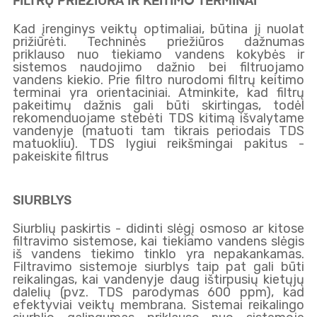
FILTRŲ PRIEŽIŪRA IR KEITIMO TERMINAI
Kad įrenginys veiktų optimaliai, būtina jį nuolat
prižiūrėti. Techninės priežiūros dažnumas
priklauso nuo tiekiamo vandens kokybės ir
sistemos naudojimo dažnio bei filtruojamo
vandens kiekio. Prie filtro nurodomi filtrų keitimo
terminai yra orientaciniai. Atminkite, kad filtrų
pakeitimų dažnis gali būti skirtingas, todėl
rekomenduojame stebėti TDS kitimą išvalytame
vandenyje (matuoti tam tikrais periodais TDS
matuokliu). TDS lygiui reikšmingai pakitus -
pakeiskite filtrus
SIURBLYS
Siurblių paskirtis - didinti slėgį osmoso ar kitose
filtravimo sistemose, kai tiekiamo vandens slėgis
iš vandens tiekimo tinklo yra nepakankamas.
Filtravimo sistemoje siurblys taip pat gali būti
reikalingas, kai vandenyje daug ištirpusių kietųjų
dalelių (pvz. TDS parodymas 600 ppm), kad
efektyviai veiktų membrana. Sistemai reikalingo