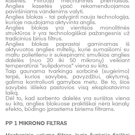
kasetės. Filtruoja mechanines priemaišas.
Anglies kasetės ypač rekomenduojamos
paviršiniams vandenims valyti.
Anglies blokas - tai palyginti nauja technologija,
kurioje naudojama aktyvinta anglis.
Anglies blokas yra vientisos monolitinės
struktūros ir yra technologiškai pažangesnis už
tradicinius birius filtrus.
Anglies blokas paprastai gaminamas iš
aktyvuotos anglies miltelių, kurie sumaišomi su
maltu polietilenu ir sukepinami: smulkios anglies
dalelės (nuo 20 iki 50 mikronų) veikiant
temperatūrai "sulipdomos" viena su kita.
Taip gaunama tvarkinga sorbcinė (sugėrimo)
terpė, kurios savybes, pavyzdžiui, akytumą,
galima kontroliuoti gamybos metu. Be to, šios
savybės išlieka pastovios visą eksploatavimo
laiką.
Dėl to, kad sorbento dalelės yra surištos viena
su kita, anglies blokuose praktiškai nėra kanalų
efekto, būdingo įprastiems biriems filtrams.
PP 1 MIKRONO FILTRAS