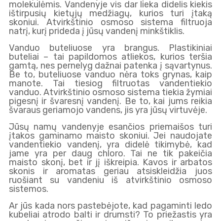
molekulėmis. Vandenyje vis dar lieka didelis kiekis
ištirpusių kietųjų medžiagų, kurios turi įtaką
skoniui. Atvirkštinio osmoso sistema filtruoja
natrį, kurį prideda į jūsų vandenį minkštiklis.
Vanduo buteliuose yra brangus. Plastikiniai
buteliai – tai papildomos atliekos, kurios teršia
gamtą, nes pernelyg dažnai patenka į sąvartynus.
Be to, buteliuose vanduo nėra toks grynas, kaip
manote. Tai tiesiog filtruotas vandentiekio
vanduo. Atvirkštinio osmoso sistema tiekia žymiai
pigesnį ir švaresnį vandenį. Be to, kai jums reikia
švaraus geriamojo vandens, jis yra jūsų virtuvėje.
Jūsų namų vandenyje esančios priemaišos turi
įtakos gaminamo maisto skoniui. Jei naudojate
vandentiekio vandenį, yra didelė tikimybė, kad
jame yra per daug chloro. Tai ne tik pakeičia
maisto skonį, bet ir jį iškreipia. Kavos ir arbatos
skonis ir aromatas geriau atsiskleidžia juos
ruošiant su vandeniu iš atvirkštinio osmoso
sistemos.
Ar jūs kada nors pastebėjote, kad pagaminti ledo
kubeliai atrodo balti ir drumsti? To priežastis yra