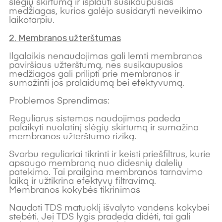
slėgių skirtumą ir išplauti susikaupusias
medžiagas, kurios galėjo susidaryti neveikimo
laikotarpiu.
2. Membranos užterštumas
Ilgalaikis nenaudojimas gali lemti membranos
paviršiaus užterštumą, nes susikaupusios
medžiagos gali prilipti prie membranos ir
sumažinti jos pralaidumą bei efektyvumą.
Problemos Sprendimas:
Reguliarus sistemos naudojimas padeda
palaikyti nuolatinį slėgių skirtumą ir sumažina
membranos užterštumo riziką.
Svarbu reguliariai tikrinti ir keisti priešfiltrus, kurie
apsaugo membraną nuo didesnių dalelių
patekimo. Tai prailgina membranos tarnavimo
laiką ir užtikrina efektyvų filtravimą.
Membranos kokybės tikrinimas
Naudoti TDS matuoklį išvalyto vandens kokybei
stebėti. Jei TDS lygis pradeda didėti, tai gali