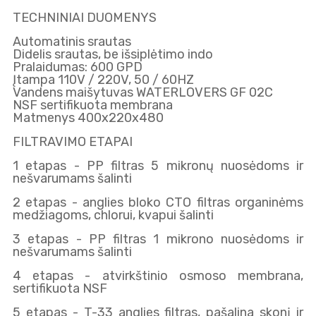
TECHNINIAI DUOMENYS
Automatinis srautas
Didelis srautas, be išsiplėtimo indo
Pralaidumas: 600 GPD
Įtampa 110V / 220V, 50 / 60HZ
Vandens maišytuvas WATERLOVERS GF 02C
NSF sertifikuota membrana
Matmenys 400x220x480
FILTRAVIMO ETAPAI
1 etapas - PP filtras 5 mikronų nuosėdoms ir
nešvarumams šalinti
2 etapas - anglies bloko CTO filtras organinėms
medžiagoms, chlorui, kvapui šalinti
3 etapas - PP filtras 1 mikrono nuosėdoms ir
nešvarumams šalinti
4 etapas - atvirkštinio osmoso membrana,
sertifikuota NSF
5 etapas - T-33 anglies filtras, pašalina skonį ir