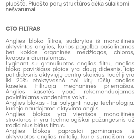
pluošto. Pluošto porų struktūros dėka sulaikomi
nešvarumai.
CTO FILTRAS
Anglies bloko filtras, sudarytas iš monolitinės
aktyvintos anglies, kurios pagalba pašalinamos
bet kokios organinės medžiagos, chloras,
kvapas ir drumstumas.
Lyginant su granuliuotos anglies filtru, anglies
bloko paviršiaus plotas yra daug didesnis, taip
pat didesnis aktyviųjų centrų skaičius, todėl ji yra
iki 25% efektyvesnė nei kitų rūšių anglies
kasetės. Filtruoja mechanines priemaišas.
Anglies kasetės ypač rekomenduojamos
paviršiniams vandenims valyti.
Anglies blokas - tai palyginti nauja technologija,
kurioje naudojama aktyvinta anglis.
Anglies blokas yra vientisos monolitinės
struktūros ir yra technologiškai pažangesnis už
tradicinius birius filtrus.
Anglies blokas paprastai gaminamas iš
aktyvuotos anglies miltelių, kurie sumaišomi su