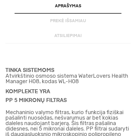
APRAŠYMAS
PREKĖ IŠSAMIAU
ATSILIEPIMAI
TINKA SISTEMOMS
Atvirkštinio osmoso sistema WaterLovers Health
Manager H08, kodas WL-H08
KOMPLEKTE YRA
PP 5 MIKRONŲ FILTRAS
Mechaninio valymo filtras, kurio funkcija fiziškai
pašalinti nuosėdas, nešvarumus ar bet kokias
daleles naudojant barjerą. Šis filtras pašalina
didesnes, nei 5 mikronai daleles. PP filtrai sudaryti
iš daugiasluoksnio mikroskopinio polipropileno