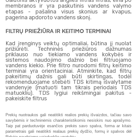
Galutinis aktyvuotos anglies filtras filtras, eina po
ZEROWATER
membranos ir yra paskutinis vandens valymo
FILTER
etapas - pašalina visus skonius ar kvapus,
INCLUDES:
pagerina apdoroto vandens skonį.
FILTRŲ PRIEŽIŪRA IR KEITIMO TERMINAI
Kad įrenginys veiktų optimaliai, būtina jį nuolat
prižiūrėti. Techninės priežiūros dažnumas
priklauso nuo tiekiamo vandens kokybės ir
sistemos naudojimo dažnio bei filtruojamo
vandens kiekio. Prie filtro nurodomi filtrų keitimo
terminai yra orientaciniai. Atminkite, kad filtrų
pakeitimų dažnis gali būti skirtingas, todėl
rekomenduojame stebėti TDS kitimą išvalytame
vandenyje (matuoti tam tikrais periodais TDS
matuokliu). TDS lygiui reikšmingai pakitus -
pakeiskite filtrus
Prekių nuotraukos gali neatitikti realios prekių išvaizdos, tačiau savo
savybėmis ir techninėmis charakteristikomis nesiskirs nuo aprašymo.
Taip pat parduotuvėje esančios prekės savo spalva, forma ar kitais
parametrais gali neatitikti realaus prekių dydžio, formų ir spalvos dėl
Pirkėjo naudojamo vaizduoklio ypatybių.