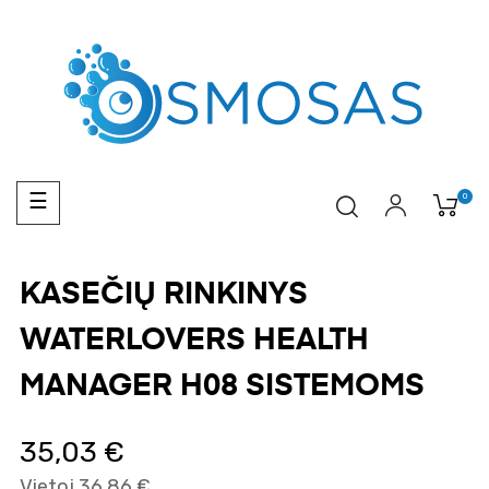
Toggle
0
☰
navigation
KASEČIŲ RINKINYS
WATERLOVERS HEALTH
MANAGER H08 SISTEMOMS
35,03 €
Vietoj 36,86 €