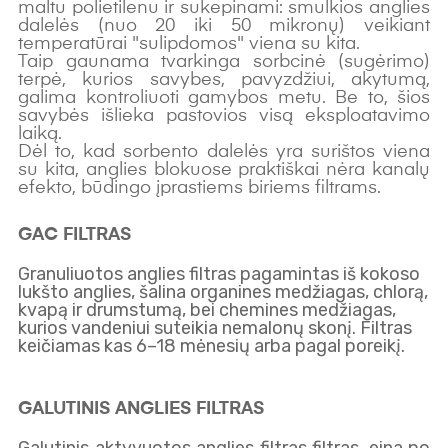
maltu polietilenu ir sukepinami: smulkios anglies
dalelės (nuo 20 iki 50 mikronų) veikiant
temperatūrai "sulipdomos" viena su kita.
Taip gaunama tvarkinga sorbcinė (sugėrimo)
terpė, kurios savybes, pavyzdžiui, akytumą,
galima kontroliuoti gamybos metu. Be to, šios
savybės išlieka pastovios visą eksploatavimo
laiką.
Dėl to, kad sorbento dalelės yra surištos viena
su kita, anglies blokuose praktiškai nėra kanalų
efekto, būdingo įprastiems biriems filtrams.
GAC FILTRAS
Granuliuotos anglies filtras pagamintas iš kokoso
lukšto anglies, šalina organines medžiagas, chlorą,
kvapą ir drumstumą, bei chemines medžiagas,
kurios vandeniui suteikia nemalonų skonį. Filtras
keičiamas kas 6–18 mėnesių arba pagal poreikį.
GALUTINIS ANGLIES FILTRAS