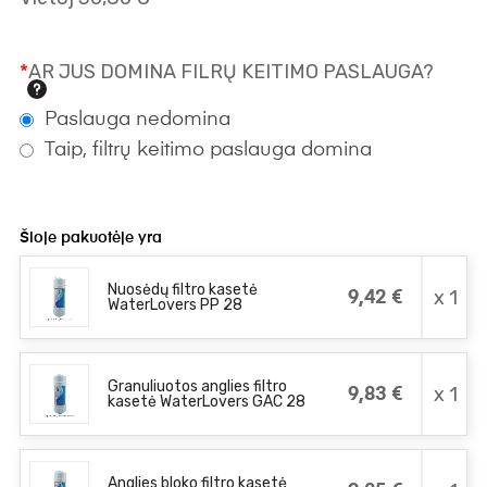
*
AR JUS DOMINA FILRŲ KEITIMO PASLAUGA?
Paslauga nedomina
Taip, filtrų keitimo paslauga domina
Šioje pakuotėje yra
Nuosėdų filtro kasetė
x 1
9,42 €
WaterLovers PP 28
Granuliuotos anglies filtro
x 1
9,83 €
kasetė WaterLovers GAC 28
Anglies bloko filtro kasetė