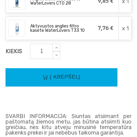
x 1
9,85 €
WaterLovers CTO 28
Aktyvuotos anglies filtro
x 1
7,76 €
kasetė WaterLovers T33 10
KIEKIS
Į KREPŠELĮ
SVARBI INFORMACIJA: Siuntas atsiimant per
paštomatą žiemos metu, jas būtina atsiimti kuo
greičiau, nes kitu atveju minusinė temperatūra
pakenks prekei ir jai nebebus taikoma garantija.