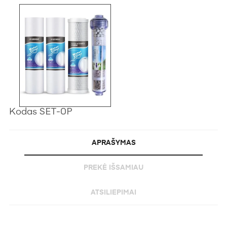
SET-OP
Kodas
APRAŠYMAS
PREKĖ IŠSAMIAU
ATSILIEPIMAI