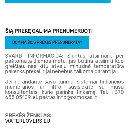
ŠIĄ PREKĘ GALIMA PRENUMERUOTI
DOMINA ŠIOS PREKĖS PRENUMERATA?
SVARBI INFORMACIJA: Siuntas atsiimant per
paštomatą žiemos metu, jas būtina atsiimti kuo
greičiau, nes kitu atveju minusinė temperatūra
pakenks prekei ir jai nebebus taikoma garantija.
Jei nerandante savo turimai sistemai tinkančios
membranos ar filtro, susisiekite su mūsų
konsultantais, kurie parinks tinkamą. Tel. +370
655 05109, el. paštas info@osmosas.lt
PREKĖS ŽENKLAS:
WATERLOVERS EU