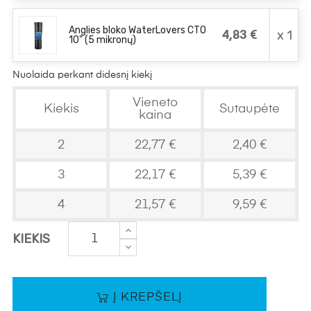
Anglies bloko WaterLovers CTO
x 1
4,83 €
10" (5 mikronų)
Nuolaida perkant didesnį kiekį
Vieneto
Kiekis
Sutaupėte
kaina
2
22,77 €
2,40 €
3
22,17 €
5,39 €
4
21,57 €
9,59 €
KIEKIS
Į KREPŠELĮ