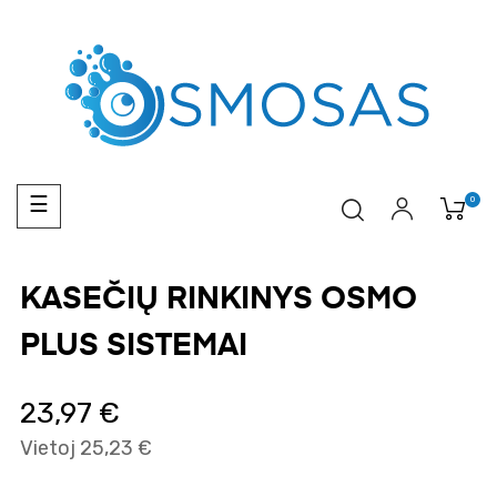
Toggle
0
☰
navigation
KASEČIŲ RINKINYS OSMO
PLUS SISTEMAI
23,97 €
Vietoj 25,23 €