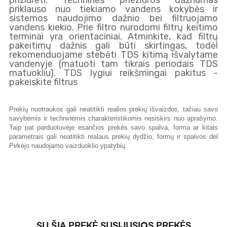
prižiūrėti. Techninės priežiūros dažnumas
priklauso nuo tiekiamo vandens kokybės ir
sistemos naudojimo dažnio bei filtruojamo
vandens kiekio. Prie filtro nurodomi filtrų keitimo
terminai yra orientaciniai. Atminkite, kad filtrų
pakeitimų dažnis gali būti skirtingas, todėl
rekomenduojame stebėti TDS kitimą išvalytame
vandenyje (matuoti tam tikrais periodais TDS
matuokliu). TDS lygiui reikšmingai pakitus -
pakeiskite filtrus
Prekių nuotraukos gali neatitikti realios prekių išvaizdos, tačiau savo
savybėmis ir techninėmis charakteristikomis nesiskirs nuo aprašymo.
Taip pat parduotuvėje esančios prekės savo spalva, forma ar kitais
parametrais gali neatitikti realaus prekių dydžio, formų ir spalvos dėl
Pirkėjo naudojamo vaizduoklio ypatybių.
SU ŠIA PREKĖ SUSIJUSIOS PREKĖS