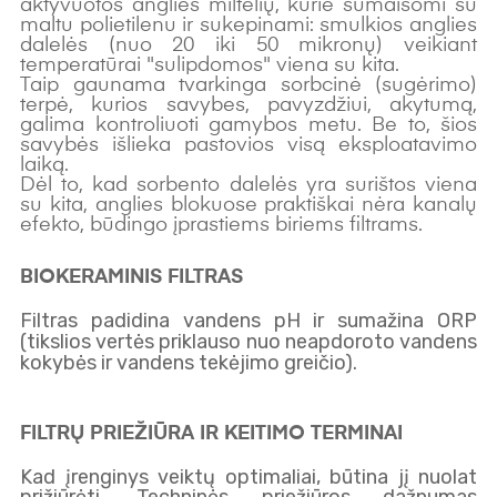
aktyvuotos anglies miltelių, kurie sumaišomi su
maltu polietilenu ir sukepinami: smulkios anglies
dalelės (nuo 20 iki 50 mikronų) veikiant
temperatūrai "sulipdomos" viena su kita.
Taip gaunama tvarkinga sorbcinė (sugėrimo)
terpė, kurios savybes, pavyzdžiui, akytumą,
galima kontroliuoti gamybos metu. Be to, šios
savybės išlieka pastovios visą eksploatavimo
laiką.
Dėl to, kad sorbento dalelės yra surištos viena
su kita, anglies blokuose praktiškai nėra kanalų
efekto, būdingo įprastiems biriems filtrams.
BIOKERAMINIS FILTRAS
Filtras padidina vandens pH ir sumažina ORP
ZEROWATER
(tikslios vertės priklauso nuo neapdoroto vandens
FILTER
kokybės ir vandens tekėjimo greičio).
INCLUDES:
FILTRŲ PRIEŽIŪRA IR KEITIMO TERMINAI
Kad įrenginys veiktų optimaliai, būtina jį nuolat