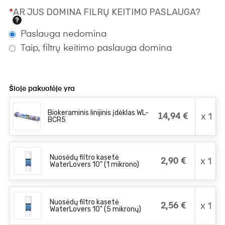
*
AR JUS DOMINA FILRŲ KEITIMO PASLAUGA?
Paslauga nedomina
Taip, filtrų keitimo paslauga domina
Šioje pakuotėje yra
Biokeraminis linijinis įdėklas WL-
x 1
14,94 €
BCR5
Nuosėdų filtro kasetė
x 1
2,90 €
WaterLovers 10" (1 mikrono)
Nuosėdų filtro kasetė
x 1
2,56 €
WaterLovers 10" (5 mikronų)