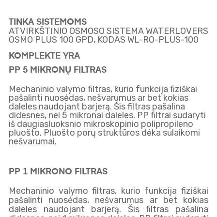
TINKA SISTEMOMS
ATVIRKŠTINIO OSMOSO SISTEMA WATERLOVERS
OSMO PLUS 100 GPD, KODAS WL-RO-PLUS-100
KOMPLEKTE YRA
PP 5 MIKRONŲ FILTRAS
Mechaninio valymo filtras, kurio funkcija fiziškai
pašalinti nuosėdas, nešvarumus ar bet kokias
daleles naudojant barjerą. Šis filtras pašalina
didesnes, nei 5 mikronai daleles. PP filtrai sudaryti
iš daugiasluoksnio mikroskopinio polipropileno
pluošto. Pluošto porų struktūros dėka sulaikomi
nešvarumai.
PP 1 MIKRONO FILTRAS
Mechaninio valymo filtras, kurio funkcija fiziškai
ZEROWATER
pašalinti nuosėdas, nešvarumus ar bet kokias
FILTER
daleles naudojant barjerą. Šis filtras pašalina
INCLUDES: