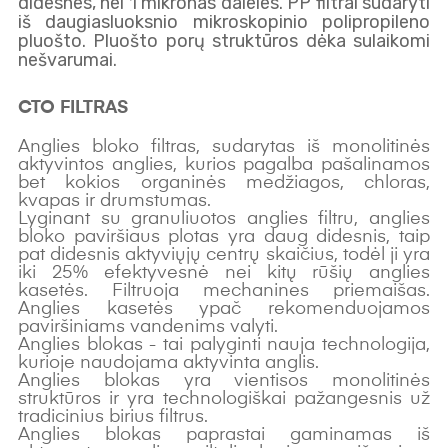
didesnes, nei 1 mikronas daleles. PP filtrai sudaryti
iš daugiasluoksnio mikroskopinio polipropileno
pluošto. Pluošto porų struktūros dėka sulaikomi
nešvarumai.
CTO FILTRAS
Anglies bloko filtras, sudarytas iš monolitinės
aktyvintos anglies, kurios pagalba pašalinamos
bet kokios organinės medžiagos, chloras,
kvapas ir drumstumas.
Lyginant su granuliuotos anglies filtru, anglies
bloko paviršiaus plotas yra daug didesnis, taip
pat didesnis aktyviųjų centrų skaičius, todėl ji yra
iki 25% efektyvesnė nei kitų rūšių anglies
kasetės. Filtruoja mechanines priemaišas.
Anglies kasetės ypač rekomenduojamos
paviršiniams vandenims valyti.
Anglies blokas - tai palyginti nauja technologija,
kurioje naudojama aktyvinta anglis.
Anglies blokas yra vientisos monolitinės
struktūros ir yra technologiškai pažangesnis už
tradicinius birius filtrus.
Anglies blokas paprastai gaminamas iš